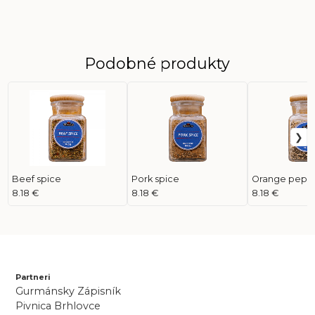
Podobné produkty
Beef spice
Pork spice
Orange pepp
8.18 €
8.18 €
8.18 €
Partneri
Gurmánsky Zápisník
Pivnica Brhlovce