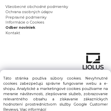
Všeobecné obchodné podmienky
Ochrana osobných údajov
Prepravné podmienky
Informácie o Cookies
Odber noviniek
Kontakt
Táto stránka používa súbory cookies. Nevyhnutné
cookies zabezpečujú správne fungovanie webu a e-
shopu. Analytické a marketingové cookies používame na
meranie návštevnosti, zlepšovanie služieb, zobrazovanie
Copyright © 2016 – 2026 LIOLUS s.r.o. Všetky práva vyhradené.
relevantného obsahu a získavanie zákazníckych
Vytvorené spoločnosťou
LIOLUS, s.r.o.
hodnotení prostredníctvom služby Google Customer
Ku Bratke 11, Levice, 934 05
Reviews.
Viac informácií