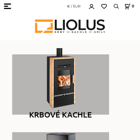
€ / EUR
0