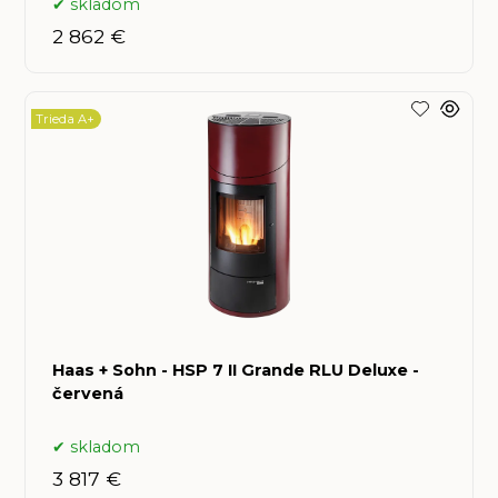
skladom
2 862 €
Trieda A+
Haas + Sohn - HSP 7 II Grande RLU Deluxe -
červená
skladom
3 817 €