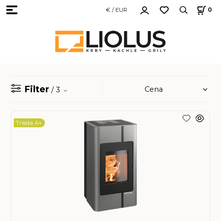
€ / EUR
0
Filter
/ 3
Trieda A+