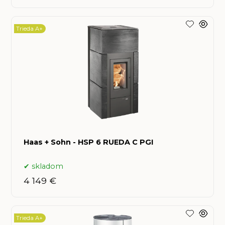
Trieda A+
Haas + Sohn - HSP 6 RUEDA C PGI
skladom
4 149 €
Trieda A+