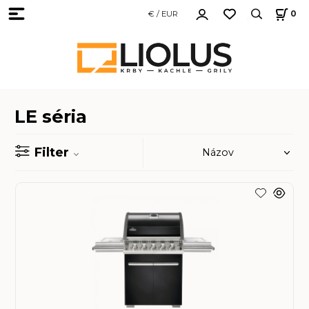
€ / EUR
0
LE séria
Filter