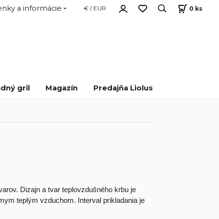
nky a informácie
0
ks
€ / EUR
dný gril
Magazín
Predajňa Liolus
arov. Dizajn a tvar teplovzdušného krbu je
mym teplým vzduchom. Interval prikladania je