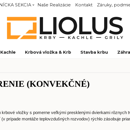
NÍCKA SEKCIA
Naše Realizácie
Kontakt
Záruky, podmie
Kachle
Krbová vložka & Krb
Stavba krbu
Záhra
ENIE (KONVEKČNÉ)
ú krbové vložky s pomerne veľkými presklenými dvierkami rôznych tv
 (v prípade montáže teplovzdušných rozvodov) rýchlo zásobuje pria