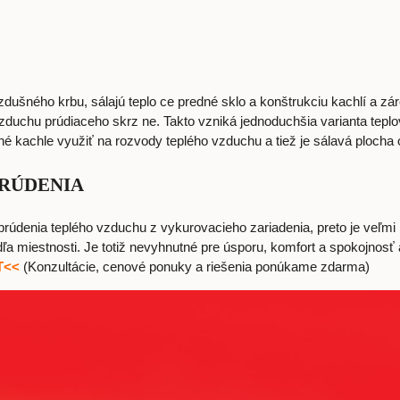
zdušného krbu, sálajú teplo ce predné sklo a konštrukciu kachlí a z
e vzduchu prúdiaceho skrz ne. Takto vzniká jednoduchšia varianta t
né kachle využiť na rozvody teplého vzduchu a tiež je sálavá plocha
PRÚDENIA
rúdenia teplého vzduchu z vykurovacieho zariadenia, preto je veľmi 
a miestnosti. Je totiž nevyhnutné pre úsporu, komfort a spokojnosť 
T<<
(Konzultácie, cenové ponuky a riešenia ponúkame zdarma)