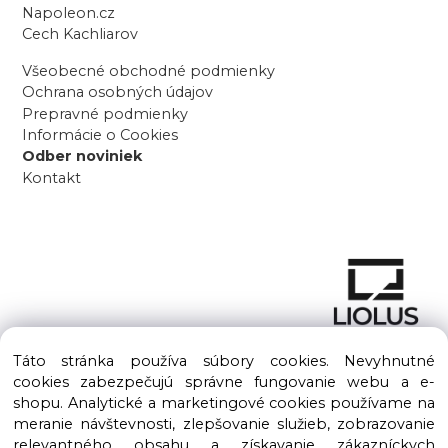
Napoleon.cz
Cech Kachliarov
Všeobecné obchodné podmienky
Ochrana osobných údajov
Prepravné podmienky
Informácie o Cookies
Odber noviniek
Kontakt
Táto stránka používa súbory cookies. Nevyhnutné
cookies zabezpečujú správne fungovanie webu a e-
shopu. Analytické a marketingové cookies používame na
meranie návštevnosti, zlepšovanie služieb, zobrazovanie
Copyright © 2016 – 2026 LIOLUS s.r.o. Všetky práva vyhradené.
relevantného obsahu a získavanie zákazníckych