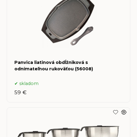
Panvica liatinová obdĺžniková s
odnímateľnou rukoväťou (56008)
skladom
59 €