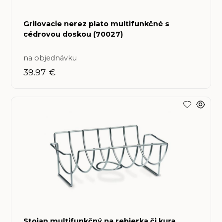
Grilovacie nerez plato multifunkčné s
cédrovou doskou (70027)
na objednávku
39.97 €
Stojan multifunkčný na rebierka či kura