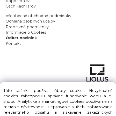
Napoleon.cz
Cech Kachliarov
Všeobecné obchodné podmienky
Ochrana osobných údajov
Prepravné podmienky
Informácie o Cookies
Odber noviniek
Kontakt
Táto stránka používa súbory cookies. Nevyhnutné
cookies zabezpečujú správne fungovanie webu a e-
shopu. Analytické a marketingové cookies používame na
meranie návštevnosti, zlepšovanie služieb, zobrazovanie
Copyright © 2016 – 2026 LIOLUS s.r.o. Všetky práva vyhradené.
relevantného obsahu a získavanie zákazníckych