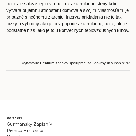
peci, ale sálavé teplo šírené cez akumulačné steny krbu
vytvára príjemnú atmosféru domova a svojimi vlastnosťami je
príbuzné slnečnému žiareniu. Interval prikladania nie je tak
nízky a výhodný ako je to v prípade akumulačnej pece, ale je
podstatne nižší ako je to u konvečných teplovzdušných krbov.
Vyhotovilo Centrum Kotlov v spolupráci so Zopkrby.sk a Inspire.sk
Partneri
Gurmánsky Zápisník
Pivnica Brhlovce