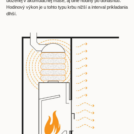
uloženej v akumulačnej mase, aj dlhé hodiny po dohasnutí.
Hodinový výkon je u tohto typu krbu nižší a interval prikladania
dlhší.