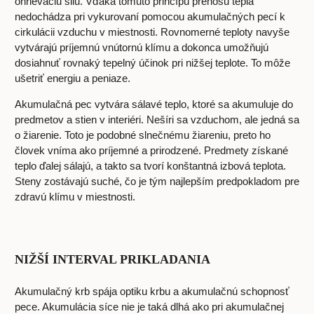
ohrievaciu silu. Vďaka tomuto princípu prenosu tepla
nedochádza pri vykurovaní pomocou akumulačných pecí k
cirkulácii vzduchu v miestnosti. Rovnomerné teploty navyše
vytvárajú príjemnú vnútornú klímu a dokonca umožňujú
dosiahnuť rovnaký tepelný účinok pri nižšej teplote. To môže
ušetriť energiu a peniaze.
Akumulačná pec vytvára sálavé teplo, ktoré sa akumuluje do
predmetov a stien v interiéri. Nešíri sa vzduchom, ale jedná sa
o žiarenie. Toto je podobné slnečnému žiareniu, preto ho
človek vníma ako príjemné a prirodzené. Predmety získané
teplo ďalej sálajú, a takto sa tvorí konštantná izbová teplota.
Steny zostávajú suché, čo je tým najlepším predpokladom pre
zdravú klímu v miestnosti.
NIŽŠÍ INTERVAL PRIKLADANIA
Akumulačný krb spája optiku krbu a akumulačnú schopnosť
pece. Akumulácia síce nie je taká dlhá ako pri akumulačnej