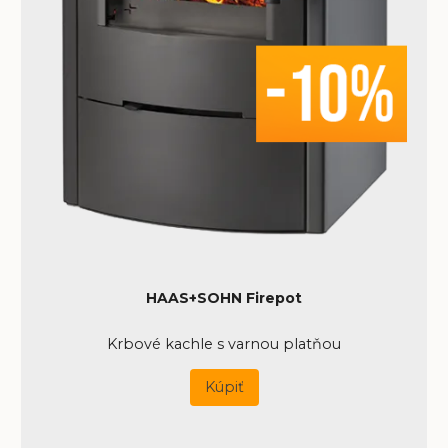
HAAS+SOHN Firepot
Krbové kachle s varnou platňou
Kúpiť