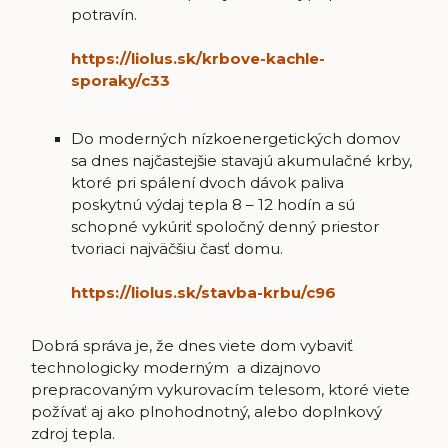
potravín.
https://liolus.sk/krbove-kachle-
sporaky/c33
Do moderných nízkoenergetických domov
sa dnes najčastejšie stavajú akumulačné krby,
ktoré pri spálení dvoch dávok paliva
poskytnú výdaj tepla 8 – 12 hodín a sú
schopné vykúriť spoločný denný priestor
tvoriaci najväčšiu časť domu.
https://liolus.sk/stavba-krbu/c96
Dobrá správa je, že dnes viete dom vybaviť
technologicky moderným a dizajnovo
prepracovaným vykurovacím telesom, ktoré viete
požívať aj ako plnohodnotný, alebo doplnkový
zdroj tepla.