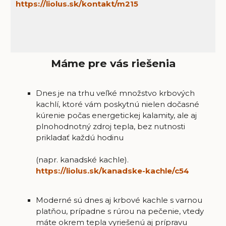
https://liolus.sk/kontakt/m215
Máme pre vás riešenia
Dnes je na trhu veľké množstvo krbových
kachlí, ktoré vám poskytnú nielen dočasné
kúrenie počas energetickej kalamity, ale aj
plnohodnotný zdroj tepla, bez nutnosti
prikladať každú hodinu
(napr. kanadské kachle).
https://liolus.sk/kanadske-kachle/c54
Moderné sú dnes aj krbové kachle s varnou
platňou, prípadne s rúrou na pečenie, vtedy
máte okrem tepla vyriešenú aj prípravu