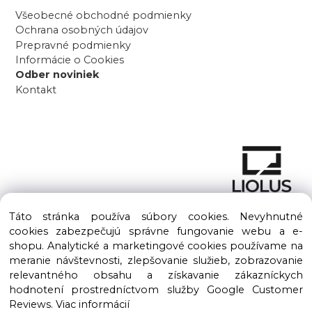
Všeobecné obchodné podmienky
Ochrana osobných údajov
Prepravné podmienky
Informácie o Cookies
Odber noviniek
Kontakt
Táto stránka používa súbory cookies. Nevyhnutné
cookies zabezpečujú správne fungovanie webu a e-
shopu. Analytické a marketingové cookies používame na
meranie návštevnosti, zlepšovanie služieb, zobrazovanie
Copyright © 2016 – 2026 LIOLUS s.r.o. Všetky práva vyhradené.
relevantného obsahu a získavanie zákazníckych
Vytvorené spoločnosťou
LIOLUS, s.r.o.
hodnotení prostredníctvom služby Google Customer
Ku Bratke 11, Levice, 934 05
Reviews.
Viac informácií