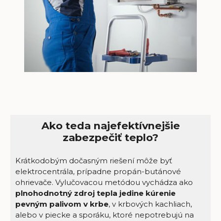
Ako teda najefektívnejšie
zabezpečiť teplo?
Krátkodobým dočasným riešení môže byť
elektrocentrála, prípadne propán-butánové
ohrievače. Vylučovacou metódou vychádza ako
plnohodnotný zdroj tepla jedine kúrenie
pevným palivom v krbe
, v krbových kachliach,
alebo v piecke a sporáku, ktoré nepotrebujú na