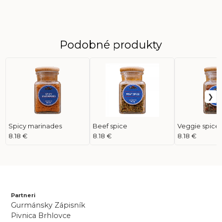
Podobné produkty
Spicy marinades
Beef spice
Veggie spice
8.18 €
8.18 €
8.18 €
Partneri
Gurmánsky Zápisník
Pivnica Brhlovce