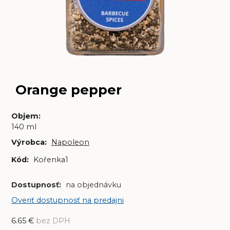
Orange pepper
Objem
:
140 ml
Výrobca:
Napoleon
Kód:
Kořenka1
Dostupnosť:
na objednávku
Overiť dostupnosť na predajni
6.65
€
bez DPH