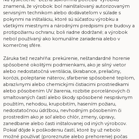
znamená, že výrobok: bol nainštalovaný autorizovaným
servisným technikom alebo dodávateľom v súlade s
pokynmi na inštaláciu, ktoré sú súčasťou výrobku a
všetkými miestnymi a národnými predpismi pre budovy a
protipožiarnu ochranu; boli riadne dodržané; a výrobok
nebol používaný ako komunálne zariadenia alebo v
komerčnej sfére.
Záruka tiež nezahŕňa: prekúrenie, neštandardné horenie
spôsobené okolitými podmienkami, ako je silný vietor
alebo nedostatočná ventilácia, škrabance, preliačiny,
korózii, poleptanie náterov, sfarbenie spôsobené teplom,
abrazívnymi alebo chemickými čistiacimi prostriedkami
alebo pôsobením UV žiarenia, rozbitie porcelánových či
smaltovaných častí alebo škody spôsobené nesprávnym
použitím, nehodou, krupobitím, hasením požiaru,
nedostatočnou údržbou, nevhodným pôsobením či
prostredím ako je soľ alebo chlór, zmeny, úpravy,
zanedbanie alebo časti inštalovanej od iných výrobcov.
Pokiaľ dôjde k poškodeniu častí, ktoré by už nebolo
možné používať (proreznutie alebo prehorenie) počas