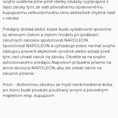
svojho uváženia plne plniť všetky záväzky vyplývajúce z
tejto záruky tým, že vráti pôvodnému oprávnenému
kupujúcemu veľkoobchodnú cenu akékoľvek chybné časti
v záruke.
Predajný doklad alebo kópie budú vyžadované spoločne
so sériovým číslom a číslom modelu pri podávaní
záručných nárokov spoločnosti NAPOLEON.
Spoločnosť NAPOLEON si vyhradzuje právo nechať svojho
zástupcu preveriť akýkoľvek výrobok alebo súčasť pred
tým, než uhradí nárok na záruku. Obráťte sa na svojho
autorizovaného predajcu Napoleon prípadne priamo na
servis dovozca NAPOLEON, aby ste získali nárok na
záručné plnenie.
Pozn .: doživotnou zárukou sa myslí neobmedzená doba,
po ktorú bude produkt používaný prvým a pôvodným
majiteľom resp. kupujúcim