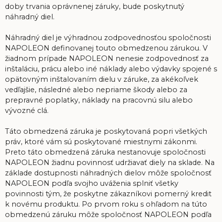
doby trvania oprávnenej záruky, bude poskytnutý
náhradný diel.
Náhradný diel je výhradnou zodpovednosťou spoločnosti
NAPOLEON definovanej touto obmedzenou zárukou. V
žiadnom prípade NAPOLEON nenesie zodpovednosť za
inštaláciu, prácu alebo iné náklady alebo výdavky spojené s
opätovným inštalovaním dielu v záruke, za akékoľvek
vedľajšie, následné alebo nepriame škody alebo za
prepravné poplatky, náklady na pracovnú silu alebo
vývozné clá.
Táto obmedzená záruka je poskytovaná popri všetkých
práv, ktoré vám sú poskytované miestnymi zákonmi.
Preto táto obmedzená záruka nestanovuje spoločnosti
NAPOLEON žiadnu povinnosť udržiavať diely na sklade. Na
základe dostupnosti náhradných dielov môže spoločnosť
NAPOLEON podľa svojho uváženia splniť všetky
povinnosti tým, že poskytne zákazníkovi pomerný kredit
k novému produktu. Po prvom roku s ohľadom na túto
obmedzenú záruku môže spoločnosť NAPOLEON podľa