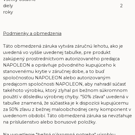
diely 2
roky
Podmienky a obmedzenia
Táto obmedzená záruka vytvára záručnú lehotu, ako je
uvedená vo vyššie uvedenej tabuľke, pre produkt
zakúpený prostredníctvom autorizovaného predajca
NAPOLEON a oprávňuje pôvodného kupujúceho k
stanovenému krytie v záručnej dobe, a to buď
spoločnosťou NAPOLEON alebo autorizovaným
predajcom spoločnosti NAPOLEON, aby nahradil súčasť
takéhoto výrobku, ktorý zlyhal pri bežnom súkromnom
použití v dôsledku výrobnej chyby. "50% zľava" uvedená v
tabuľke znamená, že súčiastka je k dispozícii kupujúcemu
za 50% zľavu z bežnej maloobchodnej ceny komponent v
uvedenom období. Táto obmedzená záruka sa nevzťahuje
na príslušenstvo alebo bonusové položky.
Na vysvetlenie "bežná súkromná potreba" výrobku