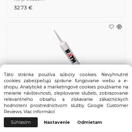
32.73 €
Táto stránka používa súbory cookies. Nevyhnutné
cookies zabezpečujú správne fungovanie webu a e-
shopu. Analytické a marketingové cookies používame na
meranie návštevnosti, zlepšovanie služieb, zobrazovanie
RATH - tmel FASERPLAST KERATHIN P, biely,
relevantného obsahu a získavanie zákazníckych
do 1000°C, kartuša 310 ml
hodnotení prostredníctvom služby Google Customer
Reviews.
Viac informácií
skladom
Súhlasím
Nastavenie
Odmietam
33.65 €