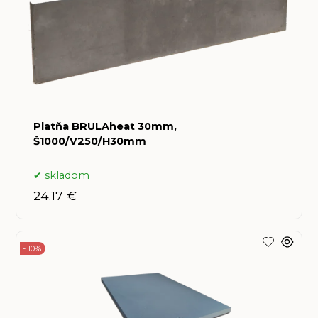
Platňa BRULAheat 30mm,
Š1000/V250/H30mm
skladom
24.17 €
- 10%