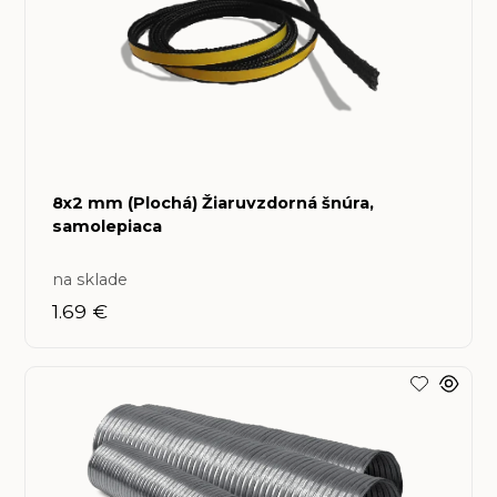
8x2 mm (Plochá) Žiaruvzdorná šnúra,
samolepiaca
na sklade
1.69 €