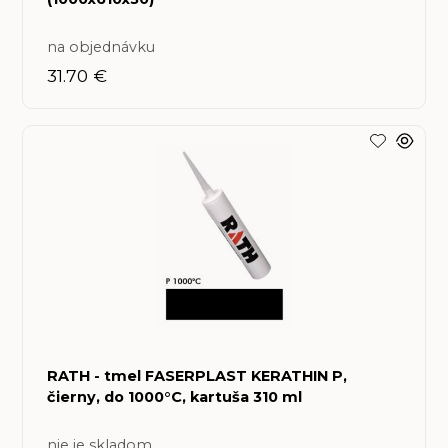
na objednávku
31.70 €
RATH - tmel FASERPLAST KERATHIN P,
čierny, do 1000°C, kartuša 310 ml
nie je skladom