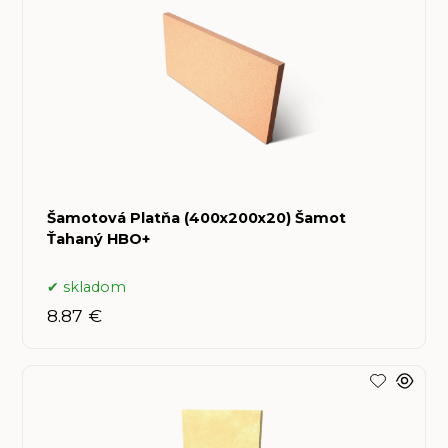
Šamotová Platňa (400x200x20) Šamot
Ťahaný HBO+
skladom
8.87 €