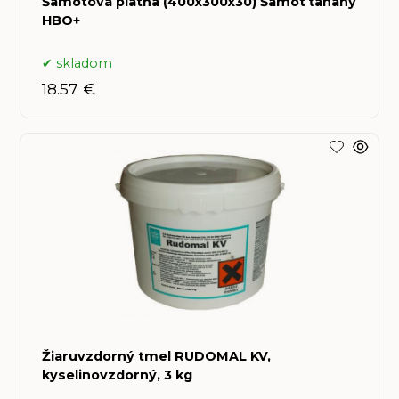
Šamotová platňa (400x300x30) Šamot ťahaný
HBO+
skladom
18.57 €
Žiaruvzdorný tmel RUDOMAL KV,
kyselinovzdorný, 3 kg