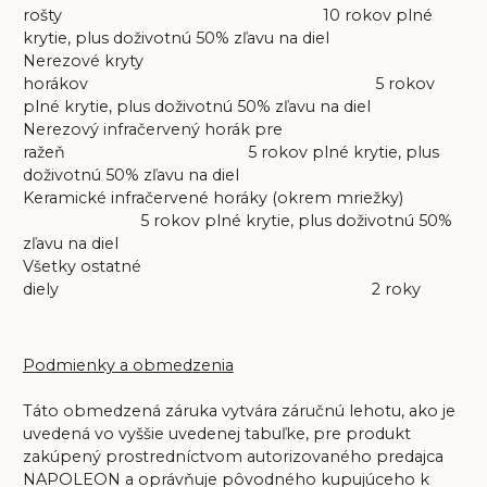
rošty 10 rokov plné
krytie, plus doživotnú 50% zľavu na diel
Nerezové kryty
horákov 5 rokov
plné krytie, plus doživotnú 50% zľavu na diel
Nerezový infračervený horák pre
ražeň 5 rokov plné krytie, plus
doživotnú 50% zľavu na diel
Keramické infračervené horáky (okrem mriežky)
5 rokov plné krytie, plus doživotnú 50%
zľavu na diel
Všetky ostatné
diely 2 roky
Podmienky a obmedzenia
Táto obmedzená záruka vytvára záručnú lehotu, ako je
uvedená vo vyššie uvedenej tabuľke, pre produkt
zakúpený prostredníctvom autorizovaného predajca
NAPOLEON a oprávňuje pôvodného kupujúceho k