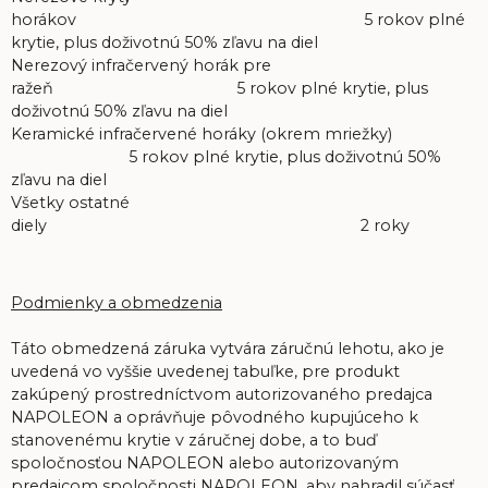
horákov 5 rokov plné
krytie, plus doživotnú 50% zľavu na diel
Nerezový infračervený horák pre
ražeň 5 rokov plné krytie, plus
doživotnú 50% zľavu na diel
Keramické infračervené horáky (okrem mriežky)
5 rokov plné krytie, plus doživotnú 50%
zľavu na diel
Všetky ostatné
diely 2 roky
Podmienky a obmedzenia
Táto obmedzená záruka vytvára záručnú lehotu, ako je
uvedená vo vyššie uvedenej tabuľke, pre produkt
zakúpený prostredníctvom autorizovaného predajca
NAPOLEON a oprávňuje pôvodného kupujúceho k
stanovenému krytie v záručnej dobe, a to buď
spoločnosťou NAPOLEON alebo autorizovaným
predajcom spoločnosti NAPOLEON, aby nahradil súčasť