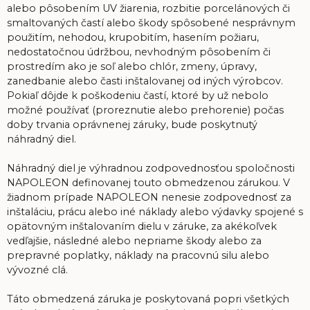
alebo pôsobením UV žiarenia, rozbitie porcelánových či
smaltovaných častí alebo škody spôsobené nesprávnym
použitím, nehodou, krupobitím, hasením požiaru,
nedostatočnou údržbou, nevhodným pôsobením či
prostredím ako je soľ alebo chlór, zmeny, úpravy,
zanedbanie alebo časti inštalovanej od iných výrobcov.
Pokiaľ dôjde k poškodeniu častí, ktoré by už nebolo
možné používať (proreznutie alebo prehorenie) počas
doby trvania oprávnenej záruky, bude poskytnutý
náhradný diel.
Náhradný diel je výhradnou zodpovednosťou spoločnosti
NAPOLEON definovanej touto obmedzenou zárukou. V
žiadnom prípade NAPOLEON nenesie zodpovednosť za
inštaláciu, prácu alebo iné náklady alebo výdavky spojené s
opätovným inštalovaním dielu v záruke, za akékoľvek
vedľajšie, následné alebo nepriame škody alebo za
prepravné poplatky, náklady na pracovnú silu alebo
vývozné clá.
Táto obmedzená záruka je poskytovaná popri všetkých