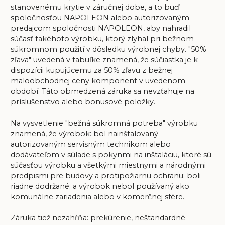
stanovenému krytie v záručnej dobe, a to buď
spoločnosťou NAPOLEON alebo autorizovaným
predajcom spoločnosti NAPOLEON, aby nahradil
súčasť takéhoto výrobku, ktorý zlyhal pri bežnom
súkromnom použití v dôsledku výrobnej chyby. "50%
zľava" uvedená v tabuľke znamená, že súčiastka je k
dispozícii kupujúcemu za 50% zľavu z bežnej
maloobchodnej ceny komponent v uvedenom
období. Táto obmedzená záruka sa nevzťahuje na
príslušenstvo alebo bonusové položky.
Na vysvetlenie "bežná súkromná potreba" výrobku
znamená, že výrobok: bol nainštalovaný
autorizovaným servisným technikom alebo
dodávateľom v súlade s pokynmi na inštaláciu, ktoré sú
súčasťou výrobku a všetkými miestnymi a národnými
predpismi pre budovy a protipožiarnu ochranu; boli
riadne dodržané; a výrobok nebol používaný ako
komunálne zariadenia alebo v komerčnej sfére.
Záruka tiež nezahŕňa: prekúrenie, neštandardné