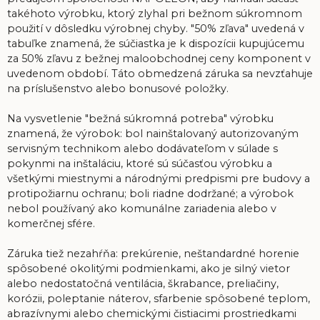
takéhoto výrobku, ktorý zlyhal pri bežnom súkromnom
použití v dôsledku výrobnej chyby. "50% zľava" uvedená v
tabuľke znamená, že súčiastka je k dispozícii kupujúcemu
za 50% zľavu z bežnej maloobchodnej ceny komponent v
uvedenom období. Táto obmedzená záruka sa nevzťahuje
na príslušenstvo alebo bonusové položky.
Na vysvetlenie "bežná súkromná potreba" výrobku
znamená, že výrobok: bol nainštalovaný autorizovaným
servisným technikom alebo dodávateľom v súlade s
pokynmi na inštaláciu, ktoré sú súčasťou výrobku a
všetkými miestnymi a národnými predpismi pre budovy a
protipožiarnu ochranu; boli riadne dodržané; a výrobok
nebol používaný ako komunálne zariadenia alebo v
komerčnej sfére.
Záruka tiež nezahŕňa: prekúrenie, neštandardné horenie
spôsobené okolitými podmienkami, ako je silný vietor
alebo nedostatočná ventilácia, škrabance, preliačiny,
korózii, poleptanie náterov, sfarbenie spôsobené teplom,
abrazívnymi alebo chemickými čistiacimi prostriedkami