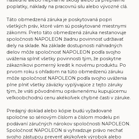
následné alebo nepriame škody alebo za prepravné
poplatky, náklady na pracovnú silu alebo vývozné clá.
Táto obmedzená záruka je poskytovaná popri
všetkých práv, ktoré vám sú poskytované miestnymi
zákonmi. Preto táto obmedzená záruka nestanovuje
spoločnosti NAPOLEON žiadnu povinnosť udržiavať
diely na sklade. Na základe dostupnosti náhradných
dielov môže spoločnosť NAPOLEON podľa svojho
uváženia splniť všetky povinnosti tým, že poskytne
zákazníkovi pomerný kredit k novému produktu. Po
prvom roku s ohľadom na túto obmedzenú záruku
môže spoločnosť NAPOLEON podľa svojho uváženia
plne plniť všetky záväzky vyplývajúce z tejto záruky
tým, že vráti pôvodnému oprávnenému kupujúcemu
veľkoobchodnú cenu akékoľvek chybné časti v záruke.
Predajný doklad alebo kópie budú vyžadované
spoločne so sériovým číslom a číslom modelu pri
podávaní záručných nárokov spoločnosti NAPOLEON.
Spoločnosť NAPOLEON si vyhradzuje právo nechať
svojho zástupcu preveriť akýkoľvek výrobok alebo