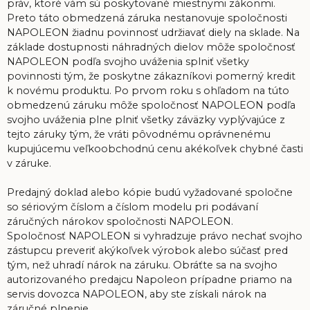
práv, ktoré vám sú poskytované miestnymi zákonmi.
Preto táto obmedzená záruka nestanovuje spoločnosti
NAPOLEON žiadnu povinnosť udržiavať diely na sklade. Na
základe dostupnosti náhradných dielov môže spoločnosť
NAPOLEON podľa svojho uváženia splniť všetky
povinnosti tým, že poskytne zákazníkovi pomerný kredit
k novému produktu. Po prvom roku s ohľadom na túto
obmedzenú záruku môže spoločnosť NAPOLEON podľa
svojho uváženia plne plniť všetky záväzky vyplývajúce z
tejto záruky tým, že vráti pôvodnému oprávnenému
kupujúcemu veľkoobchodnú cenu akékoľvek chybné časti
v záruke.
Predajný doklad alebo kópie budú vyžadované spoločne
so sériovým číslom a číslom modelu pri podávaní
záručných nárokov spoločnosti NAPOLEON.
Spoločnosť NAPOLEON si vyhradzuje právo nechať svojho
zástupcu preveriť akýkoľvek výrobok alebo súčasť pred
tým, než uhradí nárok na záruku. Obráťte sa na svojho
autorizovaného predajcu Napoleon prípadne priamo na
servis dovozca NAPOLEON, aby ste získali nárok na
záručné plnenie.