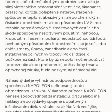
horenie spôsobené okolitými podmienkami, ako je
silný vietor alebo nedostatočná ventilácia, škrabance,
preliačiny, korózii, poleptanie náterov, sfarbenie
spôsobené teplom, abrazívnymi alebo chemickými
čistiacimi prostriedkami alebo pôsobením UV žiarenia,
rozbitie porcelánových či smaltovaných častí alebo
škody spôsobené nesprávnym použitím, nehodou,
krupobitím, hasením požiaru, nedostatočnou údržbou,
nevhodným pôsobením či prostredím ako je soľ alebo
chlór, zmeny, úpravy, zanedbanie alebo časti
inštalovanej od iných výrobcov. Pokiaľ dôjde k
poškodeniu častí, ktoré by už nebolo možné používať
(proreznutie alebo prehorenie) počas doby trvania
oprávnenej záruky, bude poskytnutý náhradný diel.
Náhradný diel je výhradnou zodpovednosťou
spoločnosti NAPOLEON definovanej touto
obmedzenou zárukou. V žiadnom prípade NAPOLEON
nenesie zodpovednosť za inštaláciu, prácu alebo iné
náklady alebo výdavky spojené s opätovným
inštalovaním dielu v záruke, za akékoľvek vedľajšie,