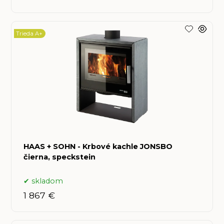
Trieda A+
HAAS + SOHN - Krbové kachle JONSBO
čierna, speckstein
skladom
1 867 €