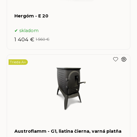
Hergóm - E 20
skladom
1 404 €
1 560 €
Trieda A+
Austroflamm - G1, liatina čierna, varná platňa