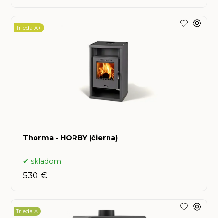
Trieda A+
Thorma - HORBY (čierna)
skladom
530 €
Trieda A