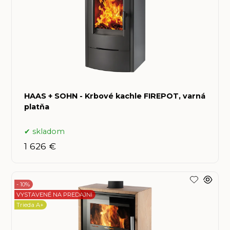
HAAS + SOHN - Krbové kachle FIREPOT, varná
platňa
skladom
1 626 €
- 10%
VYSTAVENÉ NA PREDAJNI
Trieda A+