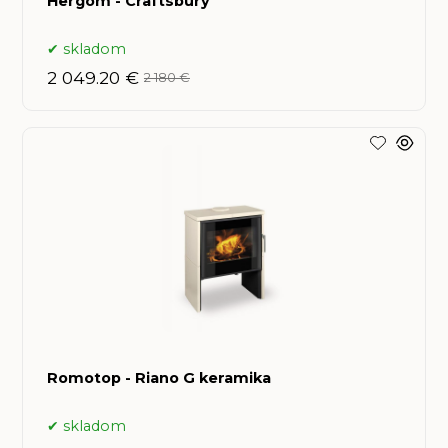
Hergóm - Craftsbury
skladom
2 049.20 €
2 180 €
Romotop - Riano G keramika
skladom