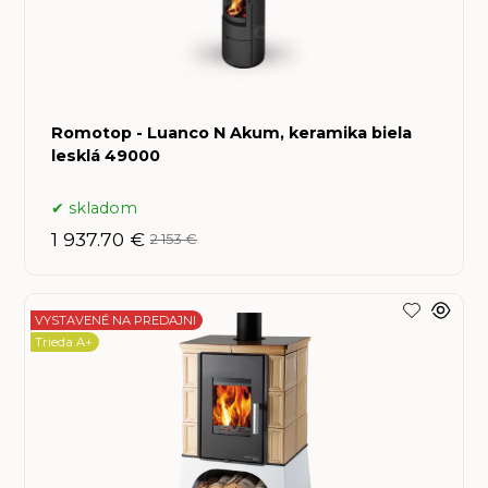
Romotop - Luanco N Akum, keramika biela
lesklá 49000
skladom
1 937.70 €
2 153 €
VYSTAVENÉ NA PREDAJNI
Trieda A+