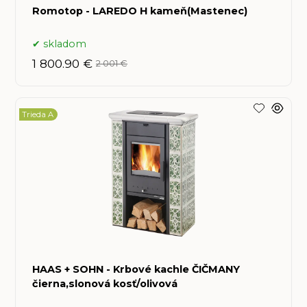
Romotop - LAREDO H kameň(Mastenec)
skladom
1 800.90 €
2 001 €
Trieda A
HAAS + SOHN - Krbové kachle ČIČMANY
čierna,slonová kosť/olivová