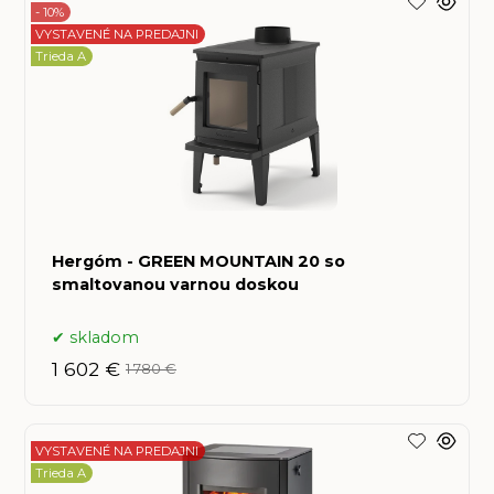
- 10%
VYSTAVENÉ NA PREDAJNI
Trieda A
Hergóm - GREEN MOUNTAIN 20 so
smaltovanou varnou doskou
skladom
1 602 €
1 780 €
VYSTAVENÉ NA PREDAJNI
Trieda A