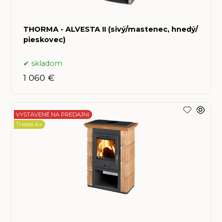
THORMA - ALVESTA II (sivý/mastenec, hnedý/
pieskovec)
skladom
1 060 €
VYSTAVENÉ NA PREDAJNI
Trieda A+