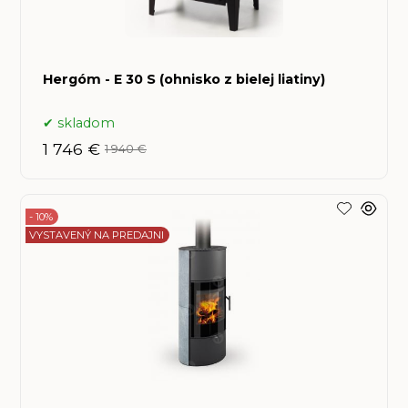
Hergóm - E 30 S (ohnisko z bielej liatiny)
skladom
1 746 €
1 940 €
- 10%
VYSTAVENÝ NA PREDAJNI