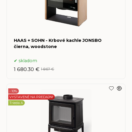
HAAS + SOHN - Krbové kachle JONSBO
čierna, woodstone
skladom
1 680.30 €
1 867 €
- 10%
VYSTAVENÉ NA PREDAJNI
Trieda A