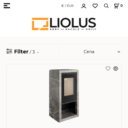
€ / EUR
0
Filter
/ 3