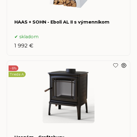
HAAS + SOHN - Eboli AL II s výmenníkom
skladom
1 992 €
- 6%
Trieda A