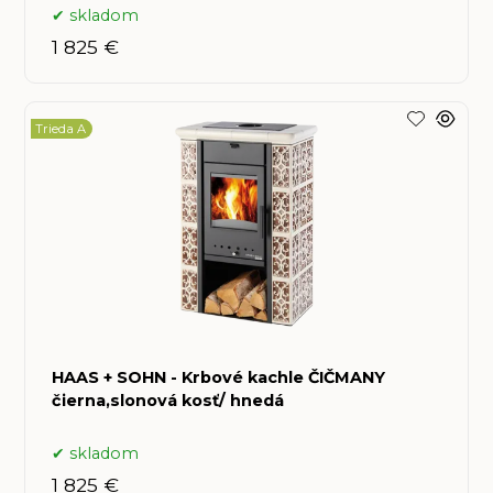
skladom
1 825 €
Trieda A
HAAS + SOHN - Krbové kachle ČIČMANY
čierna,slonová kosť/ hnedá
skladom
1 825 €