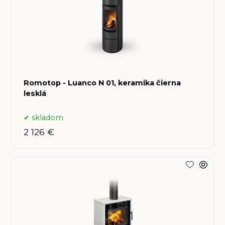
Romotop - Luanco N 01, keramika čierna
lesklá
skladom
2 126 €