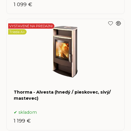
1 099 €
VYSTAVENÉ NA PREDAJNI
Trieda A+
Thorma - Alvesta (hnedý / pieskovec, sivý/
mastevec)
skladom
1 199 €