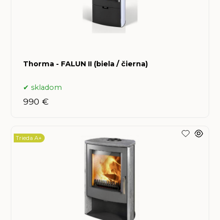
Thorma - FALUN II (biela / čierna)
skladom
990 €
Trieda A+