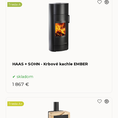
Trieda A
HAAS + SOHN - Krbové kachle EMBER
skladom
1 867 €
Trieda A+