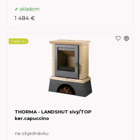
skladom
1 484 €
Trieda A+
THORMA - LANDSHUT sivý/TOP
ker.capuccino
na objednávku