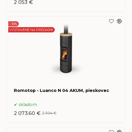
2 053 €
- 10%
VYSTAVENÉ NA PREDAJNI
Romotop - Luanco N 04 AKUM, pieskovec
skladom
2 073.60 €
2 304 €