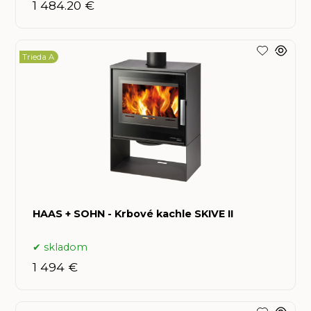
1 484.20 €
Trieda A
HAAS + SOHN - Krbové kachle SKIVE II
skladom
1 494 €