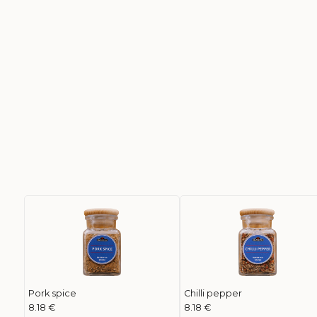
Pork spice
Chilli pepper
8.18 €
8.18 €