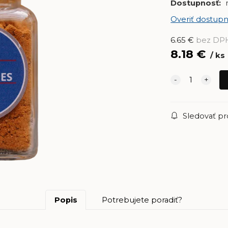
Dostupnosť:
Overiť dostupn
6.65
€
bez DP
8.18
€
ks
Sledovať p
Popis
Potrebujete poradiť?