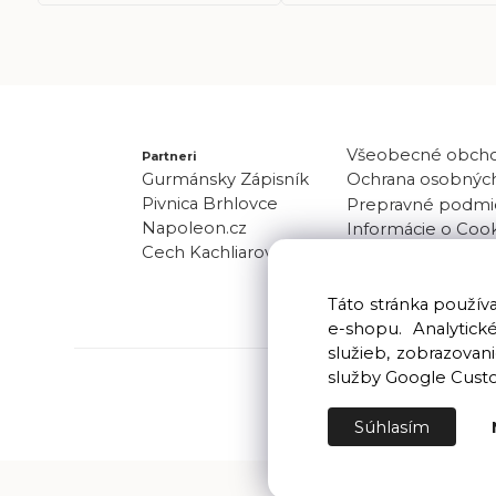
Všeobecné obch
Partneri
Gurmánsky Zápisník
Ochrana osobných
Pivnica Brhlovce
Prepravné podmi
Napoleon.cz
Informácie o Coo
Cech Kachliarov
Odber noviniek
Kontakt
Táto stránka použí
e-shopu. Analytic
služieb, zobrazova
služby Google Cust
Súhlasím