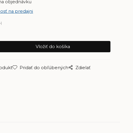
na objednávku
osť na predajni
H
rodukt
Pridať do obľúbených
Zdielať