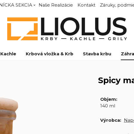
NÍCKA SEKCIA
Naše Realizácie
Kontakt
Záruky, podmie
Kachle
Krbová vložka & Krb
Stavba krbu
Záhra
Spicy m
Objem
:
140 ml
Výrobca:
Nap