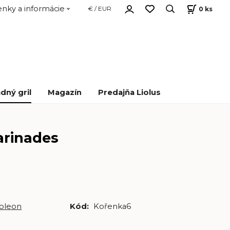
nky a informácie
0
ks
€ / EUR
dný gril
Magazín
Predajňa Liolus
arinades
oleon
Kód:
Kořenka6