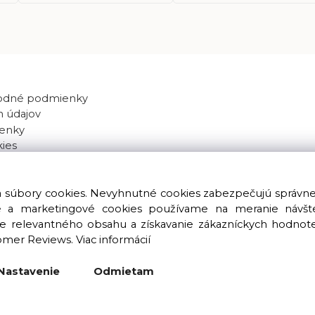
odné podmienky
 údajov
enky
kies
va súbory cookies. Nevyhnutné cookies zabezpečujú správn
ké a marketingové cookies používame na meranie návštev
nie relevantného obsahu a získavanie zákazníckych hodnot
omer Reviews.
Viac informácií
Copyright © 2016 – 2026 LIOLUS s.r.o. Všetky práva vyhradené.
Vytvorené spoločnosťou
LIOLUS, s.r.o.
Nastavenie
Odmietam
Ku Bratke 11, Levice, 934 05