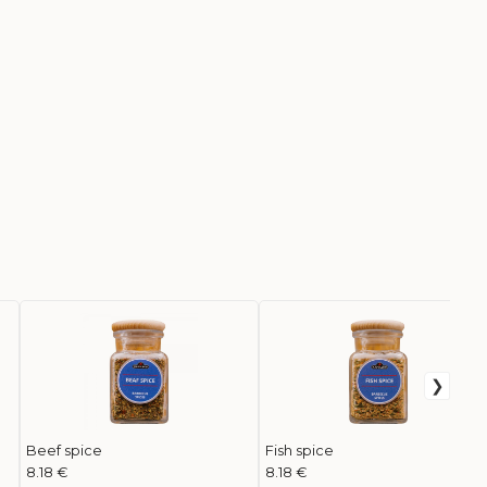
Beef spice
Fish spice
8.18 €
8.18 €