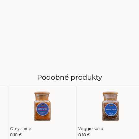
Podobné produkty
Orny spice
Veggie spice
8.18 €
8.18 €