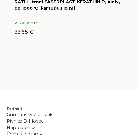
RATH - tmel FASERPLAST KERATHIN P, biely,
do 1000°C, kartuša 310 ml
skladom
33.65 €
Partneri
Gurmánsky Zápisník
Pivnica Brhlovce
Napoleon.cz
Cech Kachliarov