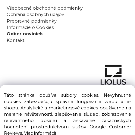
Všeobecné obchodné podmienky
Ochrana osobných údajov
Prepravné podmienky
Informácie o Cookies
Odber noviniek
Kontakt
Táto stránka používa súbory cookies. Nevyhnutné
cookies zabezpečujú správne fungovanie webu a e-
shopu. Analytické a marketingové cookies používame na
meranie návštevnosti, zlepšovanie služieb, zobrazovanie
Copyright © 2016 – 2026 LIOLUS s.r.o. Všetky práva vyhradené.
relevantného obsahu a získavanie zákazníckych
Vytvorené spoločnosťou
LIOLUS, s.r.o.
hodnotení prostredníctvom služby Google Customer
Ku Bratke 11, Levice, 934 05
Reviews.
Viac informácií