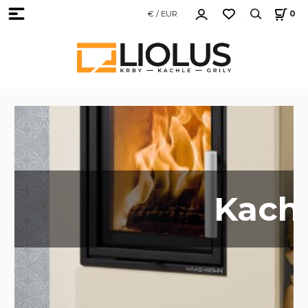
€ / EUR
0
Kachl