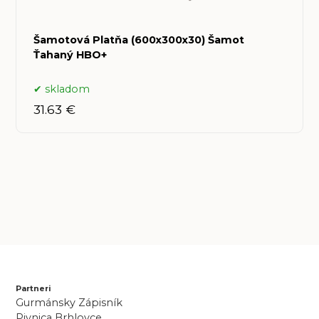
Šamotová Platňa (600x300x30) Šamot
Ťahaný HBO+
skladom
31.63 €
Partneri
Gurmánsky Zápisník
Pivnica Brhlovce