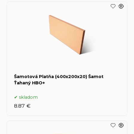
Šamotová Platňa (400x200x20) Šamot
Ťahaný HBO+
skladom
8.87 €