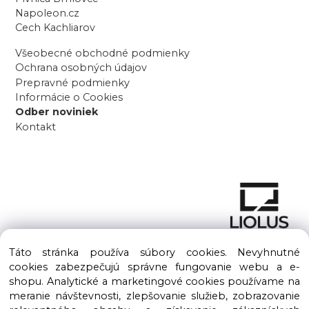
Napoleon.cz
Cech Kachliarov
Všeobecné obchodné podmienky
Ochrana osobných údajov
Prepravné podmienky
Informácie o Cookies
Odber noviniek
Kontakt
Táto stránka používa súbory cookies. Nevyhnutné
cookies zabezpečujú správne fungovanie webu a e-
shopu. Analytické a marketingové cookies používame na
meranie návštevnosti, zlepšovanie služieb, zobrazovanie
Copyright © 2016 – 2026 LIOLUS s.r.o. Všetky práva vyhradené.