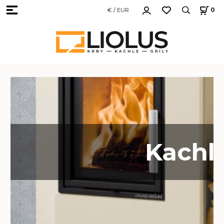
€ / EUR
0
Kachl