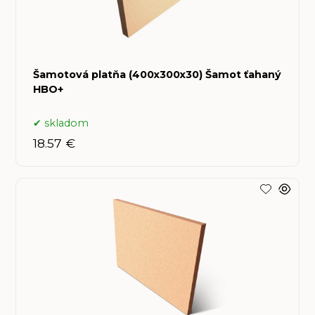
Šamotová platňa (400x300x30) Šamot ťahaný
HBO+
skladom
18.57 €