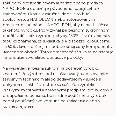
zakúpený prostredníctvom autorizovaného predajca
NAPOLEON a oprávňuje pôvodného kupujúceho k
stanovenému krytie v záručnej dobe, a to buď
spoločnosťou NAPOLEON alebo autorizovaným
predajcom spoločnosti NAPOLEON, aby nahradil súčasť
takéhoto výrobku, ktorý zlyhal pri bežnom súkromnom
použití v dôsledku výrobnej chyby. "50% zľava" uvedená v
tabuľke znamená, že súčiastka je k dispozícii kupujúcemu
za 50% zľavu z bežnej maloobchodnej ceny komponent v
uvedenom období. Táto obmedzená záruka sa nevzťahuje
na príslušenstvo alebo bonusové položky.
Na vysvetlenie "bežná súkromná potreba" výrobku
znamená, že výrobok: bol nainštalovaný autorizovaným
servisným technikom alebo dodávateľom v súlade s
pokynmi na inštaláciu, ktoré sú súčasťou výrobku a
všetkými miestnymi a národnými predpismi pre budovy a
protipožiarnu ochranu; boli riadne dodržané; a výrobok
nebol používaný ako komunálne zariadenia alebo v
komerčnej sfére.