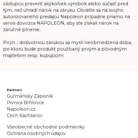
zástupcu preveriť akýkoľvek výrobok alebo súčasť pred
tým, než uhradí nárok na záruku. Obráťte sa na svojho
autorizovaného predajcu Napoleon prípadne priamo na
servis dovozca NAPOLEON, aby ste získali nárok na
záručné plnenie.
Pozn .: doživotnou zárukou sa myslí neobmedzená doba,
po ktorú bude produkt používaný prvým a pôvodným
majiteľom resp. kupujúcim
Partneri
Gurmánsky Zápisník
Pivnica Brhlovce
Napoleon.cz
Cech Kachliarov
Všeobecné obchodné podmienky
Ochrana osobných údajov