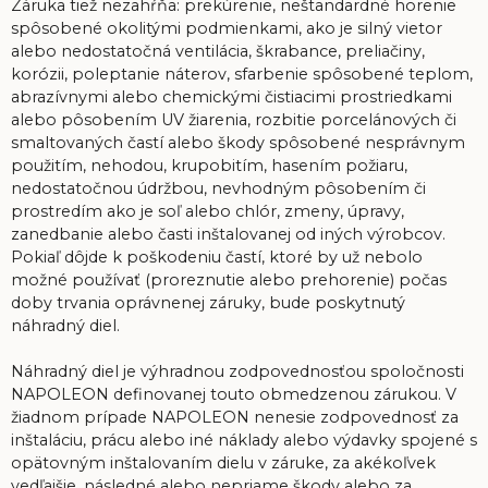
Záruka tiež nezahŕňa: prekúrenie, neštandardné horenie
spôsobené okolitými podmienkami, ako je silný vietor
alebo nedostatočná ventilácia, škrabance, preliačiny,
korózii, poleptanie náterov, sfarbenie spôsobené teplom,
abrazívnymi alebo chemickými čistiacimi prostriedkami
alebo pôsobením UV žiarenia, rozbitie porcelánových či
smaltovaných častí alebo škody spôsobené nesprávnym
použitím, nehodou, krupobitím, hasením požiaru,
nedostatočnou údržbou, nevhodným pôsobením či
prostredím ako je soľ alebo chlór, zmeny, úpravy,
zanedbanie alebo časti inštalovanej od iných výrobcov.
Pokiaľ dôjde k poškodeniu častí, ktoré by už nebolo
možné používať (proreznutie alebo prehorenie) počas
doby trvania oprávnenej záruky, bude poskytnutý
náhradný diel.
Náhradný diel je výhradnou zodpovednosťou spoločnosti
NAPOLEON definovanej touto obmedzenou zárukou. V
žiadnom prípade NAPOLEON nenesie zodpovednosť za
inštaláciu, prácu alebo iné náklady alebo výdavky spojené s
opätovným inštalovaním dielu v záruke, za akékoľvek
vedľajšie, následné alebo nepriame škody alebo za