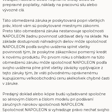
prepravné poplatky, náklady na pracovnú silu alebo
vývozné clá.
Táto obmedzená záruka je poskytovaná popri všetkých
práv, ktoré vám sú poskytované miestnymi zákonmi.
Preto táto obmedzená záruka nestanovuje spoločnosti
NAPOLEON žiadnu povinnosť udržiavať diely na sklade. Na
základe dostupnosti náhradných dielov môže spoločnosť
NAPOLEON podľa svojho uváženia splniť všetky
povinnosti tým, že poskytne zákazníkovi pomerný kredit
k novému produktu. Po prvom roku s ohľadom na túto
obmedzenú záruku môže spoločnosť NAPOLEON podľa
svojho uváženia plne plniť všetky záväzky vyplývajúce z
tejto záruky tým, že vráti pôvodnému oprávnenému
kupujúcemu veľkoobchodnú cenu akékoľvek chybné časti
v záruke.
Predajný doklad alebo kópie budú vyžadované spoločne
so sériovým číslom a číslom modelu pri podávaní
záručných nárokov spoločnosti NAPOLEON.
Spoločnosť NAPOLEON si vyhradzuje právo nechať svojho