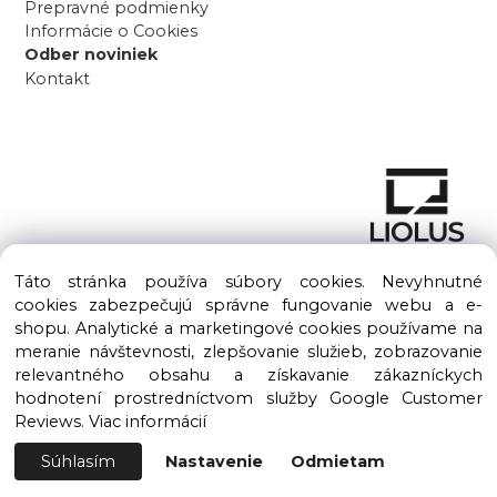
Prepravné podmienky
Informácie o Cookies
Odber noviniek
Kontakt
Táto stránka používa súbory cookies. Nevyhnutné
cookies zabezpečujú správne fungovanie webu a e-
shopu. Analytické a marketingové cookies používame na
meranie návštevnosti, zlepšovanie služieb, zobrazovanie
Copyright © 2016 – 2026 LIOLUS s.r.o. Všetky práva vyhradené.
relevantného obsahu a získavanie zákazníckych
Vytvorené spoločnosťou
LIOLUS, s.r.o.
hodnotení prostredníctvom služby Google Customer
Ku Bratke 11, Levice, 934 05
Reviews.
Viac informácií
Súhlasím
Nastavenie
Odmietam
Vytvorené systémom ClickEshop.sk