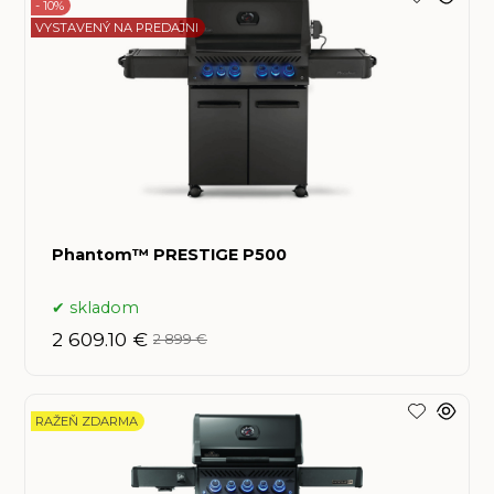
- 10%
VYSTAVENÝ NA PREDAJNI
Phantom™ PRESTIGE P500
skladom
2 609.10 €
2 899 €
RAŽEŇ ZDARMA