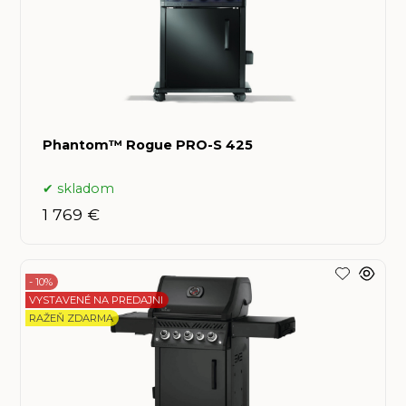
Phantom™ Rogue PRO-S 425
skladom
1 769 €
- 10%
VYSTAVENÉ NA PREDAJNI
RAŽEŇ ZDARMA