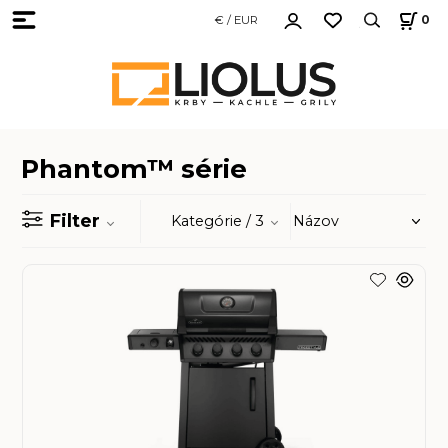
€ / EUR
0
Phantom™ série
Filter
Kategórie
/ 3