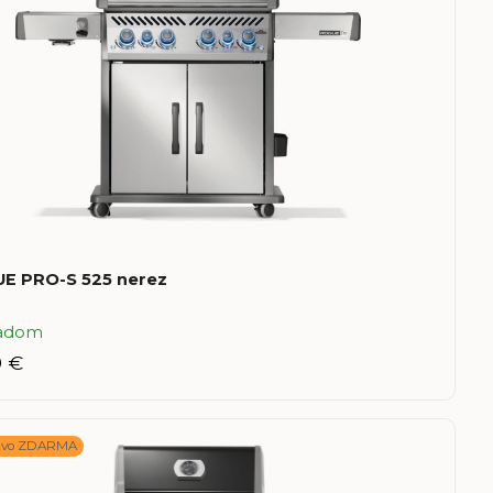
E PRO-S 525 nerez
ladom
9 €
stvo ZDARMA