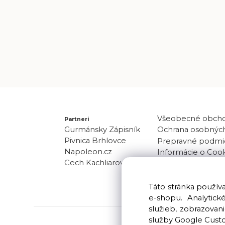
Všeobecné obch
Partneri
Gurmánsky Zápisník
Ochrana osobných
Pivnica Brhlovce
Prepravné podmi
Napoleon.cz
Informácie o Coo
Cech Kachliarov
Odber noviniek
Kontakt
Táto stránka použí
e-shopu. Analytic
služieb, zobrazova
služby Google Cust