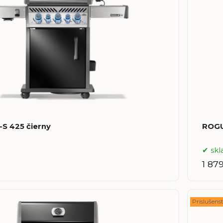
S 425 čierny
ROGU
sk
1 87
Príslušen