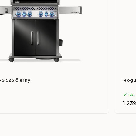
S 525 čierny
Rogu
sk
1 23