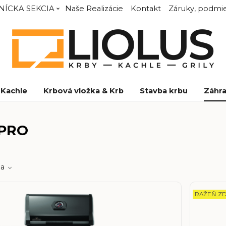
NÍCKA SEKCIA
Naše Realizácie
Kontakt
Záruky, podmie
Kachle
Krbová vložka & Krb
Stavba krbu
Záhra
 PRO
a
RAŽEŇ Z