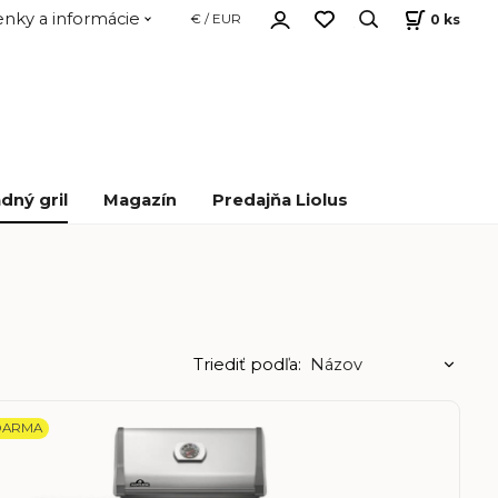
nky a informácie
0
ks
€ / EUR
dný gril
Magazín
Predajňa Liolus
Triediť podľa:
DARMA