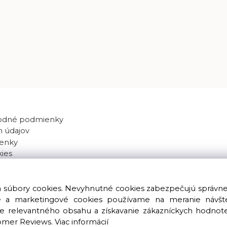
odné podmienky
 údajov
enky
kies
va súbory cookies. Nevyhnutné cookies zabezpečujú správn
ké a marketingové cookies používame na meranie návštev
nie relevantného obsahu a získavanie zákazníckych hodnot
omer Reviews.
Viac informácií
Copyright © 2016 – 2026 LIOLUS s.r.o. Všetky práva vyhradené.