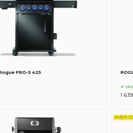
Rogue PRO-S 425
ROGU
sk
1 63
RAŽEŇ Z