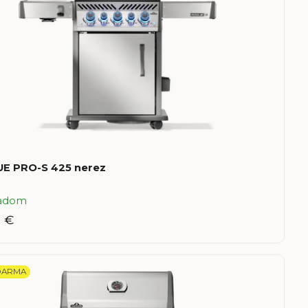
E PRO-S 425 nerez
ladom
9 €
DARMA