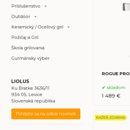
Príslušenstvo
Outdoor
Keramický / Oceľový gril
Požičaj si Gril
Škola grilovania
Gurmánsky výber
ROGUE PRO-
LIOLUS
skladom
Ku Bratke 3636/11
934 05, Levice
1 489 €
Slovenská republika
Prihláste sa na odber noviniek
RAŽEŇ ZDARMA