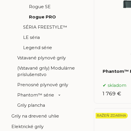
Rogue SE
Rogue PRO
SÉRIA FREESTYLE™
LE séria
Legend série
Vstavané plynové grily
(Vstavané grily) Modulárne
Phantom™ 
príslušenstvo
Prenosné plynové grily
skladom
1 769 €
Phantom™ série
Grily plancha
RAŽEŇ ZDARMA
Grily na drevené uhlie
Elektrické grily