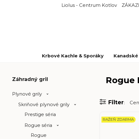
Liolus - Centrum Kotlov
ZÁKAZ
Krbové Kachle & Sporáky
Kanadské 
Rogue
Záhradný gril
Plynové grily
Filter
Cen
Skriňové plynové grily
Prestige séria
RAŽEŇ ZDARMA
Rogue séria
Rogue