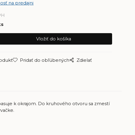
osť na predajni
PH
ks
rodukt
Pridať do obľúbených
Zdielať
pasuje k okrajom. Do kruhového otvoru sa zmestí
ývačke.