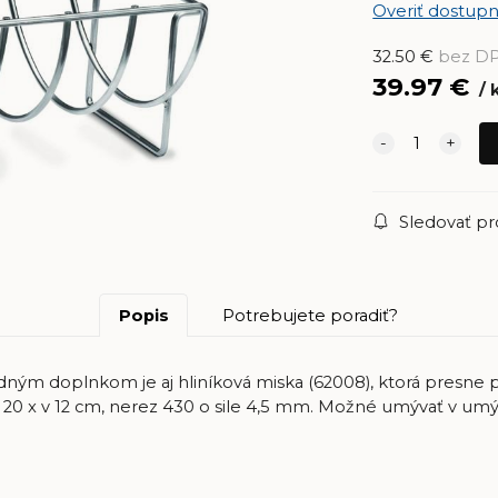
Overiť dostupn
32.50
€
bez D
39.97
€
Sledovať p
Popis
Potrebujete poradiť?
dným doplnkom je aj hliníková miska (62008), ktorá presne 
š 20 x v 12 cm, nerez 430 o sile 4,5 mm. Možné umývať v um