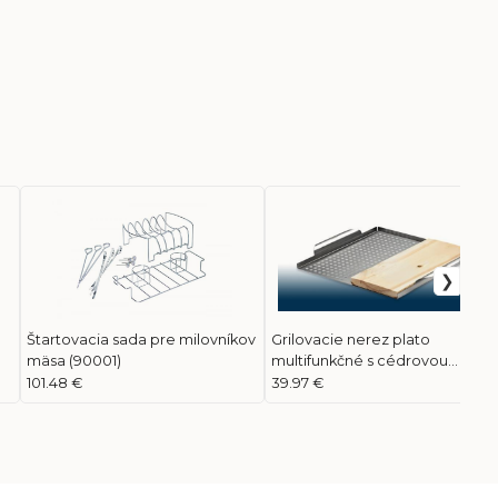
Štartovacia sada pre milovníkov
Grilovacie nerez plato
mäsa (90001)
multifunkčné s cédrovou
doskou (70027)
101.48 €
39.97 €