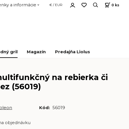
nky a informácie
0
ks
€ / EUR
dný gril
Magazín
Predajňa Liolus
ultifunkčný na rebierka či
ez (56019)
oleon
Kód:
56019
na objednávku