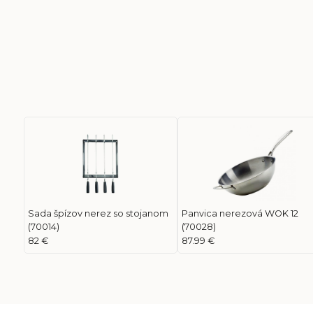
Sada špízov nerez so stojanom
Panvica nerezová WOK 12
(70014)
(70028)
82 €
87.99 €