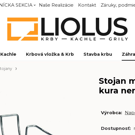
NÍCKA SEKCIA
Naše Realizácie
Kontakt
Záruky, podmie
Kachle
Krbová vložka & Krb
Stavba krbu
Záhra
stojany
Stojan m
kura ner
Výrobca:
Nap
Dostupnosť: