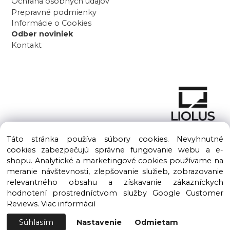
Ochrana osobných údajov
Prepravné podmienky
Informácie o Cookies
Odber noviniek
Kontakt
Táto stránka používa súbory cookies. Nevyhnutné
cookies zabezpečujú správne fungovanie webu a e-
shopu. Analytické a marketingové cookies používame na
meranie návštevnosti, zlepšovanie služieb, zobrazovanie
Copyright © 2016 – 2026 LIOLUS s.r.o. Všetky práva vyhradené.
relevantného obsahu a získavanie zákazníckych
Vytvorené spoločnosťou
LIOLUS, s.r.o.
hodnotení prostredníctvom služby Google Customer
Ku Bratke 11, Levice, 934 05
Reviews.
Viac informácií
Súhlasím
Nastavenie
Odmietam
Vytvorené systémom ClickEshop.sk