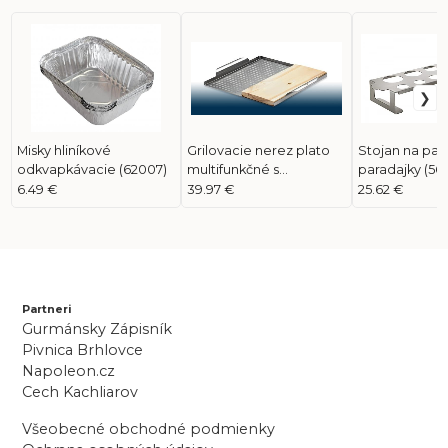
Misky hliníkové
Grilovacie nerez plato
Stojan na pap
odkvapkávacie (62007)
multifunkčné s
paradajky (56
cédrovou doskou
6.49 €
39.97 €
25.62 €
(70027)
Partneri
Gurmánsky Zápisník
Pivnica Brhlovce
Napoleon.cz
Cech Kachliarov
Všeobecné obchodné podmienky