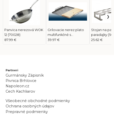
Panvica nerezová WOK
Grilovacie nerez plato
Stojan na pap
12 (70028)
multifunkčné s
paradajky (56
cédrovou doskou
87.99 €
39.97 €
25.62 €
(70027)
Partneri
Gurmánsky Zápisník
Pivnica Brhlovce
Napoleon.cz
Cech Kachliarov
Všeobecné obchodné podmienky
Ochrana osobných údajov
Prepravné podmienky