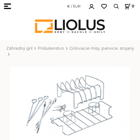
€ / EUR
0
Záhradný gril
Príslušenstvo
Grilovacie misy, panvice, stojany