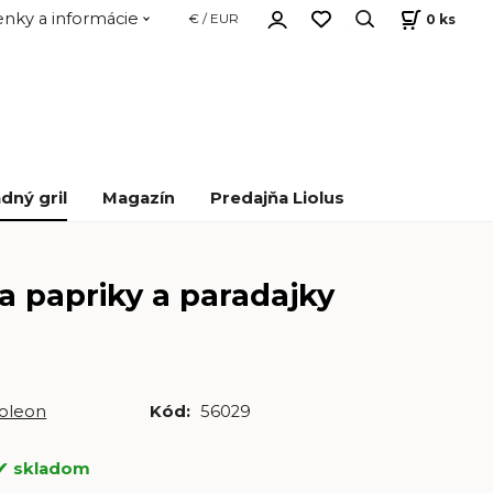
nky a informácie
0
ks
€ / EUR
dný gril
Magazín
Predajňa Liolus
a papriky a paradajky
oleon
Kód:
56029
skladom