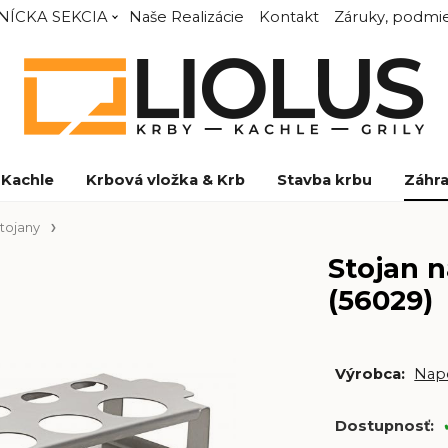
NÍCKA SEKCIA
Naše Realizácie
Kontakt
Záruky, podmie
Kachle
Krbová vložka & Krb
Stavba krbu
Záhra
stojany
Stojan n
(56029)
Výrobca:
Nap
Dostupnosť: