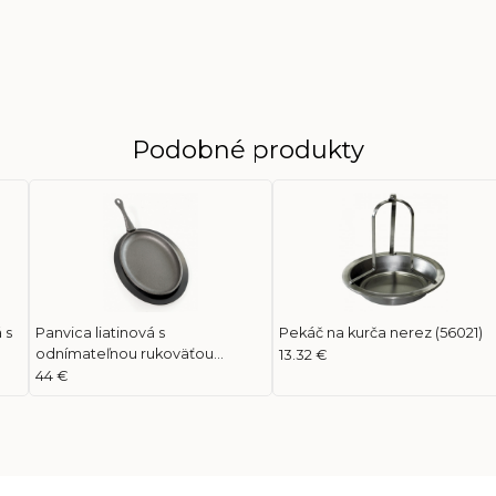
Podobné produkty
 s
Panvica liatinová s
Pekáč na kurča nerez (56021)
odnímateľnou rukoväťou
13.32 €
(56003)
44 €