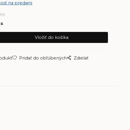
osť na predajni
PH
ks
rodukt
Pridať do obľúbených
Zdielať