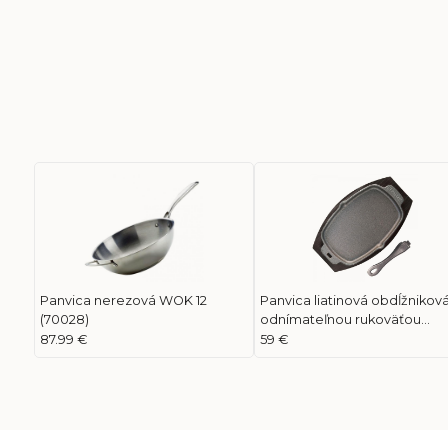
Panvica nerezová WOK 12
Panvica liatinová obdĺžniková
(70028)
odnímateľnou rukoväťou
(56008)
87.99 €
59 €