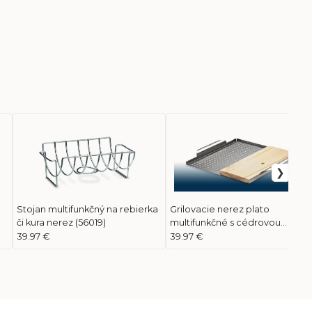
Stojan multifunkčný na rebierka
Grilovacie nerez plato
či kura nerez (56019)
multifunkčné s cédrovou
doskou (70027)
39.97 €
39.97 €