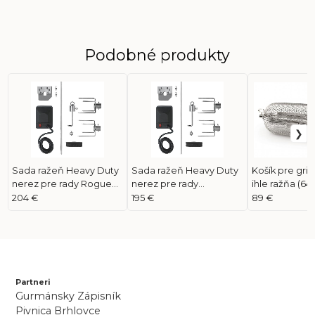
Podobné produkty
Sada ražeň Heavy Duty
Sada ražeň Heavy Duty
Košík pre gril
nerez pre rady Rogue
nerez pre rady
ihle ražňa (64
425 (69912)
325/410/495 (69412)
204 €
195 €
89 €
Partneri
Gurmánsky Zápisník
Pivnica Brhlovce