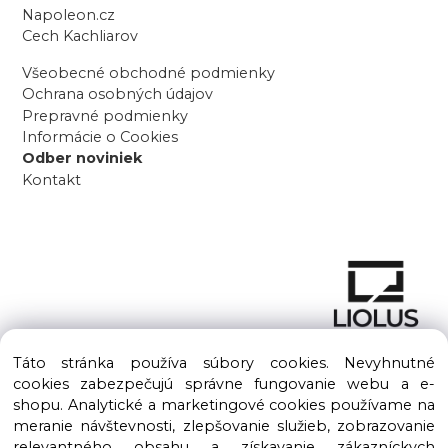
Napoleon.cz
Cech Kachliarov
Všeobecné obchodné podmienky
Ochrana osobných údajov
Prepravné podmienky
Informácie o Cookies
Odber noviniek
Kontakt
Táto stránka používa súbory cookies. Nevyhnutné
cookies zabezpečujú správne fungovanie webu a e-
shopu. Analytické a marketingové cookies používame na
meranie návštevnosti, zlepšovanie služieb, zobrazovanie
Copyright © 2016 – 2026 LIOLUS s.r.o. Všetky práva vyhradené.
relevantného obsahu a získavanie zákazníckych