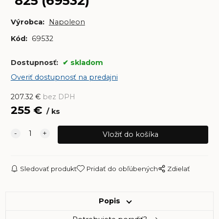
825 (69532)
Výrobca:
Napoleon
Kód:
69532
Dostupnosť:
skladom
Overiť dostupnosť na predajni
207.32
€
bez DPH
255
€
ks
Sledovať produkt
Pridať do obľúbených
Zdielať
Popis