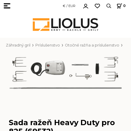
€ / EUR
0
Záhradný gril
Príslušenstvo
Otočné ražňa a príslušenstvo
Sada ražeň Heavy Duty pro