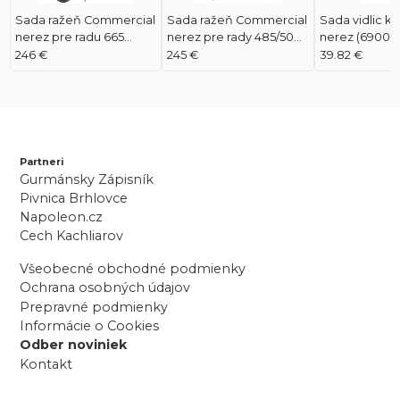
Sada ražeň Commercial
Sada ražeň Commercial
Sada vidlic k r
nerez pre radu 665
nerez pre rady 485/500
nerez (69001)
(69632)
(69232)
246 €
245 €
39.82 €
Partneri
Gurmánsky Zápisník
Pivnica Brhlovce
Napoleon.cz
Cech Kachliarov
Všeobecné obchodné podmienky
Ochrana osobných údajov
Prepravné podmienky
Informácie o Cookies
Odber noviniek
Kontakt