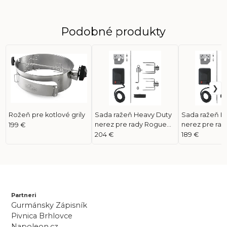
Podobné produkty
Rožeň pre kotlové grily
Sada ražeň Heavy Duty
Sada ražeň H
nerez pre rady Rogue
nerez pre rad
199 €
425 (69912)
(69212)
204 €
189 €
Partneri
Gurmánsky Zápisník
Pivnica Brhlovce
Napoleon.cz