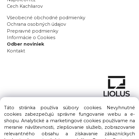
Cech Kachliarov
Všeobecné obchodné podmienky
Ochrana osobných údajov
Prepravné podmienky
Informácie o Cookies
Odber noviniek
Kontakt
Táto stránka používa súbory cookies. Nevyhnutné
cookies zabezpečujú správne fungovanie webu a e-
shopu. Analytické a marketingové cookies používame na
meranie návštevnosti, zlepšovanie služieb, zobrazovanie
Copyright © 2016 – 2026 LIOLUS s.r.o. Všetky práva vyhradené.
relevantného obsahu a získavanie zákazníckych
Vytvorené spoločnosťou
LIOLUS, s.r.o.