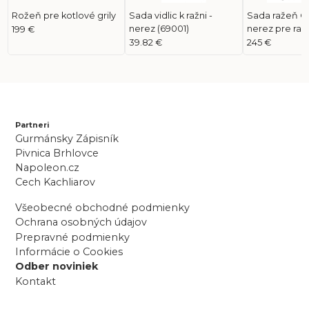
Rožeň pre kotlové grily
Sada vidlic k ražni -
Sada ražeň C
nerez (69001)
nerez pre rad
199 €
(69232)
39.82 €
245 €
Partneri
Gurmánsky Zápisník
Pivnica Brhlovce
Napoleon.cz
Cech Kachliarov
Všeobecné obchodné podmienky
Ochrana osobných údajov
Prepravné podmienky
Informácie o Cookies
Odber noviniek
Kontakt