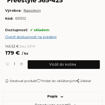
Freestyle 365-425
Výrobca:
Napoleon
Kód:
69302
Dostupnosť:
skladom
Overiť dostupnosť na predajni
145.53
€
bez DPH
179
€
ks
Sledovať produkt
Pridať do obľúbených
Zdielať
Popis