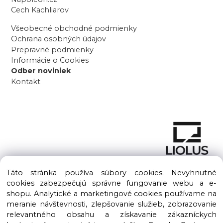
Cech Kachliarov
Všeobecné obchodné podmienky
Ochrana osobných údajov
Prepravné podmienky
Informácie o Cookies
Odber noviniek
Kontakt
Táto stránka používa súbory cookies. Nevyhnutné
cookies zabezpečujú správne fungovanie webu a e-
shopu. Analytické a marketingové cookies používame na
meranie návštevnosti, zlepšovanie služieb, zobrazovanie
Copyright © 2016 – 2026 LIOLUS s.r.o. Všetky práva vyhradené.
relevantného obsahu a získavanie zákazníckych
Vytvorené spoločnosťou
LIOLUS, s.r.o.