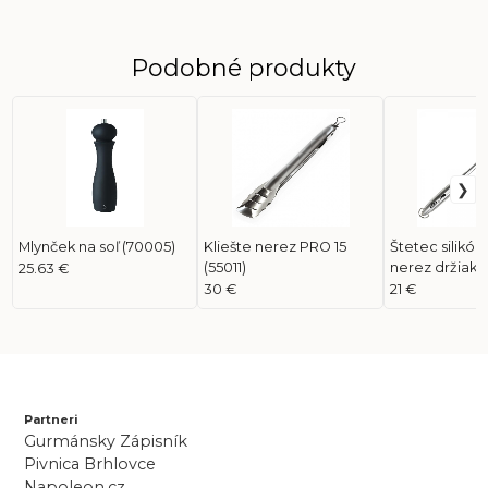
Podobné produkty
Mlynček na soľ (70005)
Kliešte nerez PRO 15
Štetec silikó
(55011)
nerez držiako
25.63 €
30 €
21 €
Partneri
Gurmánsky Zápisník
Pivnica Brhlovce
Napoleon.cz