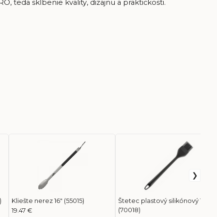
 teda skĺbenie kvality, dizajnu a praktickosti.
)
Kliešte nerez 16" (55015)
Štetec plastový silikónový 14
(70018)
19.47 €