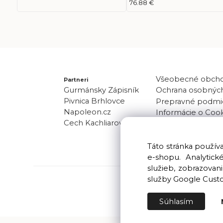
76.88 €
Všeobecné obch
Partneri
Gurmánsky Zápisník
Ochrana osobných
Pivnica Brhlovce
Prepravné podmi
Napoleon.cz
Informácie o Coo
Cech Kachliarov
Odber noviniek
Kontakt
Táto stránka použí
e-shopu. Analytic
služieb, zobrazova
služby Google Cust
Súhlasím