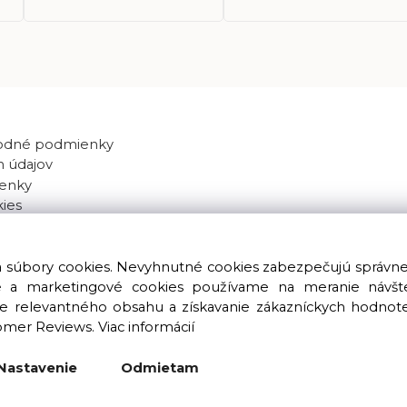
odné podmienky
 údajov
enky
kies
va súbory cookies. Nevyhnutné cookies zabezpečujú správn
ké a marketingové cookies používame na meranie návštev
nie relevantného obsahu a získavanie zákazníckych hodnot
omer Reviews.
Viac informácií
Copyright © 2016 – 2026 LIOLUS s.r.o. Všetky práva vyhradené.
Vytvorené spoločnosťou
LIOLUS, s.r.o.
Nastavenie
Odmietam
Ku Bratke 11, Levice, 934 05