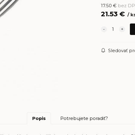
17.50
€
bez D
21.53
€
k
Sledovať p
Popis
Potrebujete poradiť?