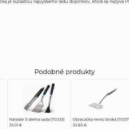
 je súčasťou najvyššieho radu doplnkov, ktorá sa nazýva PRO,
Podobné produkty
Náradie 3-dielna sada (70035)
Obracačka nerez široká (70017
35.01 €
33.83 €