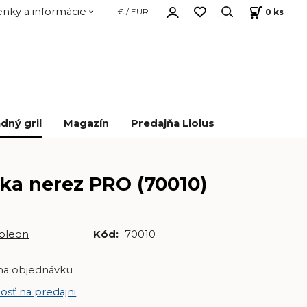
nky a informácie
0
ks
€ / EUR
dný gril
Magazín
Predajňa Liolus
ka nerez PRO (70010)
oleon
Kód:
70010
na objednávku
osť na predajni