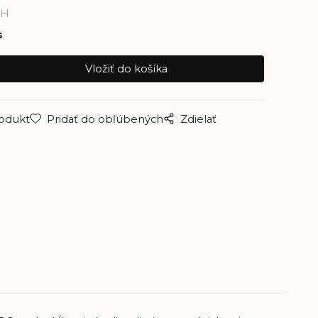
PH
s
rodukt
Pridať do obľúbených
Zdielať