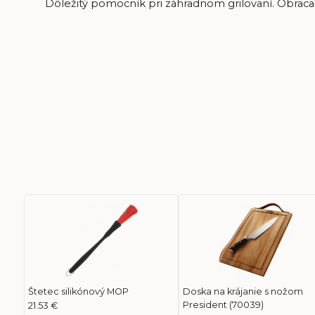
Dôležitý pomocník pri záhradnom grilovaní. Obracačka
Štetec silikónový MOP
Doska na krájanie s nožom
President (70039)
21.53 €