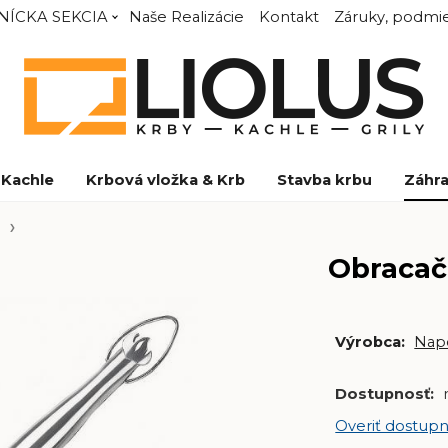
NÍCKA SEKCIA
Naše Realizácie
Kontakt
Záruky, podmie
Kachle
Krbová vložka & Krb
Stavba krbu
Záhra
Obracač
Výrobca:
Nap
Dostupnosť:
Overiť dostupn