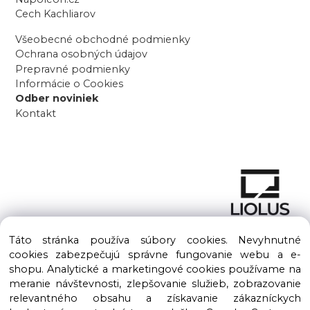
Cech Kachliarov
Všeobecné obchodné podmienky
Ochrana osobných údajov
Prepravné podmienky
Informácie o Cookies
Odber noviniek
Kontakt
Táto stránka používa súbory cookies. Nevyhnutné
cookies zabezpečujú správne fungovanie webu a e-
shopu. Analytické a marketingové cookies používame na
meranie návštevnosti, zlepšovanie služieb, zobrazovanie
Copyright © 2016 – 2026 LIOLUS s.r.o. Všetky práva vyhradené.
relevantného obsahu a získavanie zákazníckych
Vytvorené spoločnosťou
LIOLUS, s.r.o.