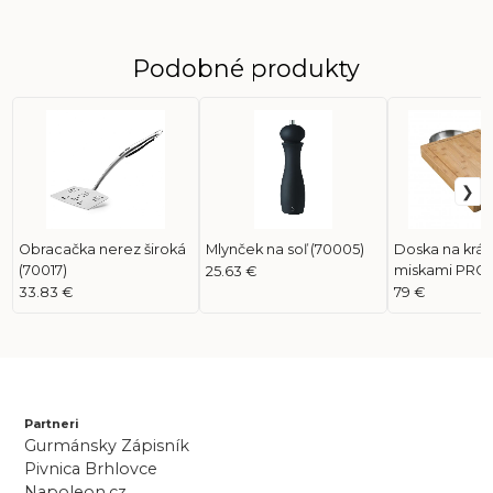
Podobné produkty
Obracačka nerez široká
Mlynček na soľ (70005)
Doska na krája
(70017)
miskami PRO 
25.63 €
33.83 €
79 €
Partneri
Gurmánsky Zápisník
Pivnica Brhlovce
Napoleon.cz