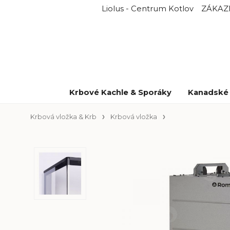
Liolus - Centrum Kotlov
ZÁKAZ
Krbové Kachle & Sporáky
Kanadské 
Krbová vložka & Krb
Krbová vložka