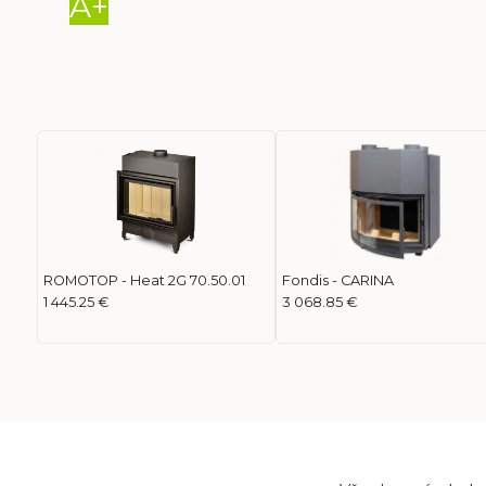
A+
ROMOTOP - Heat 2G 70.50.01
Fondis - CARINA
1 445.25 €
3 068.85 €