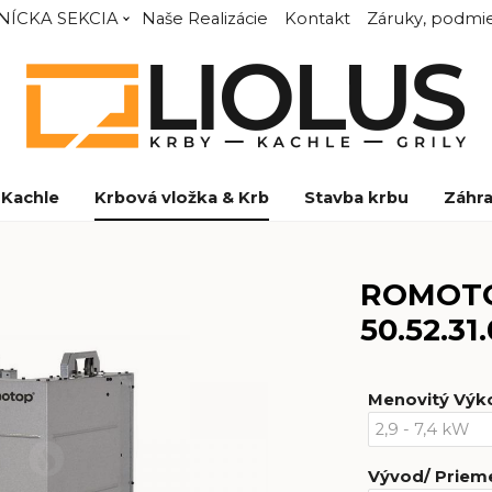
NÍCKA SEKCIA
Naše Realizácie
Kontakt
Záruky, podmie
Kachle
Krbová vložka & Krb
Stavba krbu
Záhra
ROMOTOP
50.52.31
Menovitý Výk
Vývod/ Prie