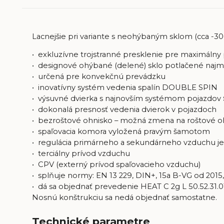
Lacnejšie pri variante s neohýbaným sklom (cca -3
• exkluzívne trojstranné presklenie pre maximálny
• designové ohýbané (delené) sklo potlačené naj
• určená pre konvekčnú prevádzku
•
inovatívny systém vedenia spalín DOUBLE SPIN
• výsuvné dvierka s najnovším systémom pojazdov
• dokonalá presnosť vedenia dvierok v pojazdoch
• bezroštové ohnisko – možná zmena na roštové o
• spaľovacia komora vyložená pravým šamotom
• regulácia primárneho a sekundárneho vzduchu 
• terciálny prívod vzduchu
• CPV (externý prívod spaľovacieho vzduchu)
• splňuje normy: EN 13 229, DIN+, 15a B-VG od 2015
• dá sa objednať prevedenie HEAT C 2g L 50.52.31.0
Nosnú konštrukciu sa nedá objednať samostatne.
Technické parametre