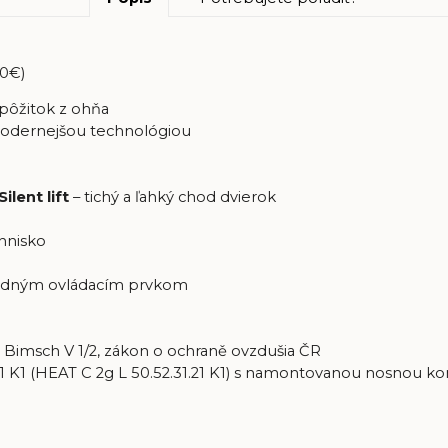
00€)
 pôžitok z ohňa
modernejšou technológiou
Silent lift
– tichý a ľahký chod dvierok
hnisko
jedným ovládacím prvkom
, Bimsch V 1/2, zákon o ochraně ovzdušia ČR
1 K1 (HEAT C 2g L 50.52.31.21 K1) s namontovanou nosnou kon