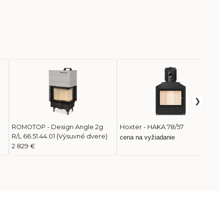
ROMOTOP - Design Angle 2g
Hoxter - HAKA 78/57
R/L 66.51.44.01 (Výsuvné dvere)
cena na vyžiadanie
2 829 €