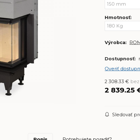
Hmotnosť
:
Výrobca:
RO
Dostupnosť:
Overiť dostupn
2 308.33
€
bez
2 839.25
Sledovať p
Popis
Potrebujete poradiť?