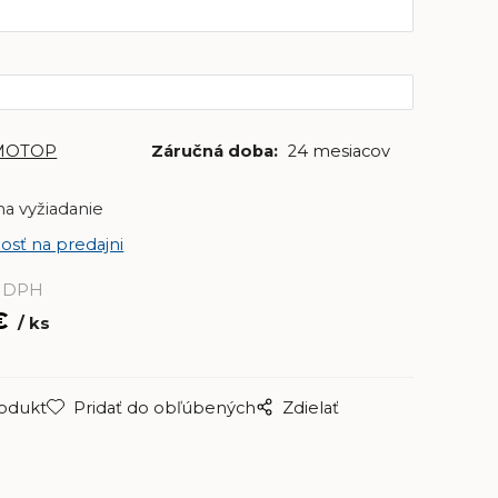
MOTOP
Záručná doba:
24 mesiacov
na vyžiadanie
osť na predajni
 DPH
€
ks
rodukt
Pridať do obľúbených
Zdielať