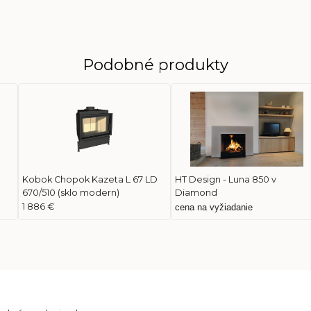
Podobné produkty
Kobok Chopok Kazeta L 67 LD
HT Design - Luna 850 v
670/510 (sklo modern)
Diamond
1 886 €
cena na vyžiadanie