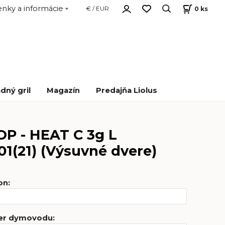
nky a informácie
0
ks
€ / EUR
dný gril
Magazín
Predajňa Liolus
 - HEAT C 3g L
.01(21) (Výsuvné dvere)
on
:
mer dymovodu
: