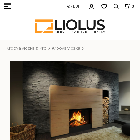
€ / EUR
0
Krbová vložka & Krb
Krbová vložka