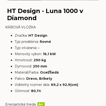
HT Design - Luna 1000 v
Diamond
KRBOVÁ VLOŽKA
Značka:
HT Design
Typ presklenia:
Rovné
Typ otvárania:
-
Menovitý výkon:
16,1 kW
Hmotnosť:
290 kg
Dymovod:
250 mm
Materiál/Farba:
Oceľ/Šedá
Palivo:
Drevo, Brikety
Viditeľný rozmer skla:
69,2 x 92,9(cm)
Účinnosť:
80,1%
Energetická trieda:
A+