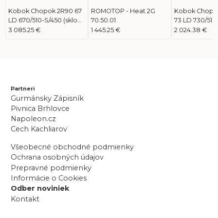
Kobok Chopok 2R90 67
ROMOTOP - Heat 2G
Kobok Chopok
LD 670/510-S/450 (sklo
70.50.01
73 LD 730/510 
modern)
modern)
3 085.25 €
1 445.25 €
2 024.38 €
Partneri
Gurmánsky Zápisník
Pivnica Brhlovce
Napoleon.cz
Cech Kachliarov
Všeobecné obchodné podmienky
Ochrana osobných údajov
Prepravné podmienky
Informácie o Cookies
Odber noviniek
Kontakt