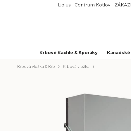
Liolus - Centrum Kotlov
ZÁKAZ
Krbové Kachle & Sporáky
Kanadské 
Krbová vložka & Krb
Krbová vložka