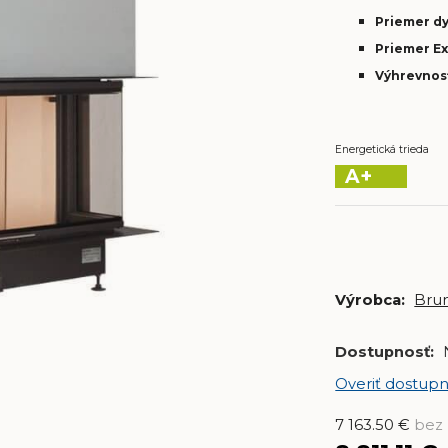
Priemer d
Priemer E
Výhrevnos
Energetická trieda
A+
Výrobca:
Bru
Dostupnosť:
Overiť dostupn
7 163.50
€
bez