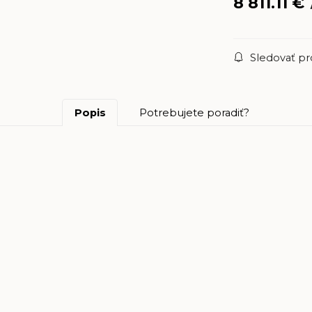
8 811.11
€
Sledovať p
Popis
Potrebujete poradiť?