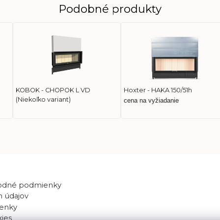
Podobné produkty
KOBOK - CHOPOK L VD
Hoxter - HAKA 150/51h
(Niekoľko variant)
cena na vyžiadanie
odné podmienky
 údajov
enky
kies