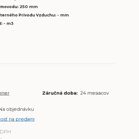
250 mm
ymovodu:
- mm
xterného Prívodu Vzduchu:
- m3
ť:
nner
Záručná doba:
24 mesiacov
Na objednávku
osť na predajni
 DPH