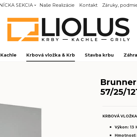
NÍCKA SEKCIA
Naše Realizácie
Kontakt
Záruky, podmie
Kachle
Krbová vložka & Krb
Stavba krbu
Záhra
Brunne
57/25/12
KRBOVÁ VLOŽK
13
Výkon:
Hmotnosť: