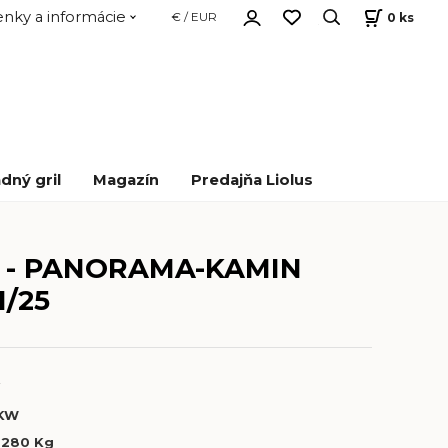
nky a informácie
0
ks
€ / EUR
dný gril
Magazín
Predajňa Liolus
r - PANORAMA-KAMIN
1/25
A
 KW
280 Kg