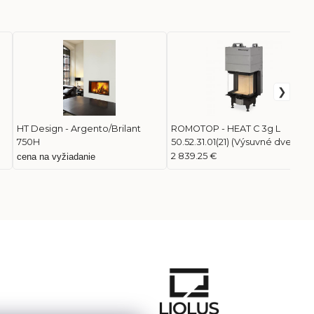
HT Design - Argento/Brilant
ROMOTOP - HEAT C 3g L
750H
50.52.31.01(21) (Výsuvné dvere)
2 839.25 €
cena na vyžiadanie