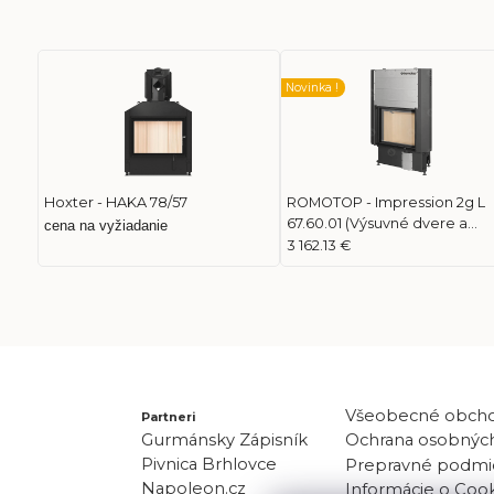
Novinka !
Hoxter - HAKA 78/57
ROMOTOP - Impression 2g L
67.60.01 (Výsuvné dvere a
cena na vyžiadanie
dvojité presklenie)
3 162.13 €
Všeobecné obch
Partneri
Gurmánsky Zápisník
Ochrana osobných
Pivnica Brhlovce
Prepravné podmi
Napoleon.cz
Informácie o Coo