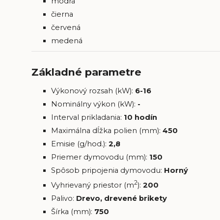
modrá
čierna
červená
medená
Základné parametre
Výkonový rozsah (kW):
6-16
Nominálny výkon (kW):
-
Interval prikladania:
10 hodín
Maximálna dĺžka polien (mm):
450
Emisie (g/hod.):
2,8
Priemer dymovodu (mm):
150
Spôsob pripojenia dymovodu:
Horný
2
Vyhrievaný priestor (m
):
200
Palivo:
Drevo, drevené brikety
Šírka (mm):
750