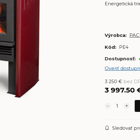
Energetická tr
Výrobca:
PAC
Kód:
PE4
Dostupnosť:
Overiť dostupn
3 250
€
bez D
3 997.50
Sledovať p