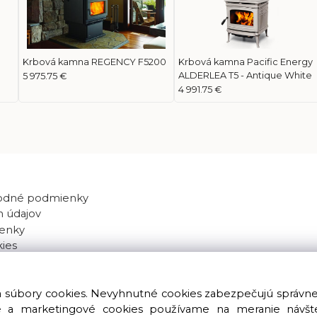
m
Krbová kamna REGENCY F5200
Krbová kamna Pacific Energy
ALDERLEA T5 - Antique White
5 975.75 €
4 991.75 €
odné podmienky
 údajov
enky
kies
va súbory cookies. Nevyhnutné cookies zabezpečujú správn
ké a marketingové cookies používame na meranie návštev