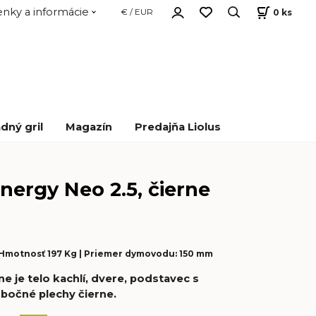
nky a informácie
0
ks
€ / EUR
dný gril
Magazín
Predajňa Liolus
Energy Neo 2.5, čierne
 Hmotnosť 197 Kg | Priemer dymovodu: 150 mm
e je telo kachlí, dvere, podstavec s
bočné plechy čierne.