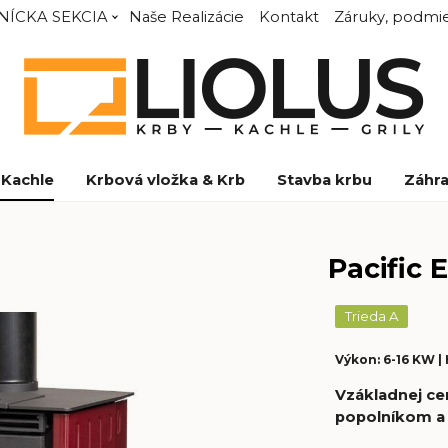
NÍCKA SEKCIA
Naše Realizácie
Kontakt
Záruky, podmie
Kachle
Krbová vložka & Krb
Stavba krbu
Záhra
Pacific 
Trieda A
Výkon: 6-16 KW |
Vzákladnej cen
popolníkom a 