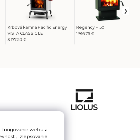
Krbová kamna Pacific Energy
Regency F150
VISTA CLASSIC LE
1 916.75 €
3 177.50 €
e fungovanie webu a
nosti, zlepšovanie