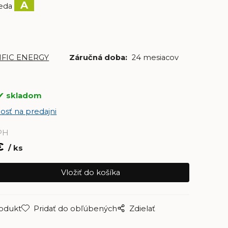
A
ieda
IFIC ENERGY
Záručná doba:
24 mesiacov
skladom
osť na predajni
PH
€
ks
rodukt
Pridať do obľúbených
Zdielať