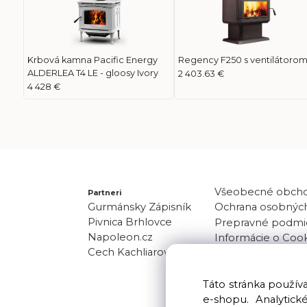
Krbová kamna Pacific Energy
Regency F250 s ventilátoro
ALDERLEA T4 LE - gloosy Ivory
2 403.63 €
4 428 €
Všeobecné obch
Partneri
Gurmánsky Zápisník
Ochrana osobných
Pivnica Brhlovce
Prepravné podmi
Napoleon.cz
Informácie o Coo
Cech Kachliarov
Odber noviniek
Kontakt
Táto stránka použí
e-shopu. Analytic