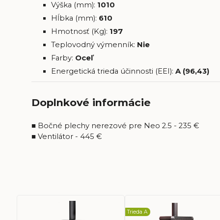
Výška (mm):
1010
Hĺbka (mm):
610
Hmotnosť (Kg):
197
Teplovodný výmenník:
Nie
Farby:
Oceľ
Energetická trieda účinnosti (EEI):
A (96,43)
Doplnkové informácie
■ Bočné plechy nerezové pre Neo 2.5 - 235 €
■ Ventilátor - 445 €
Trieda A