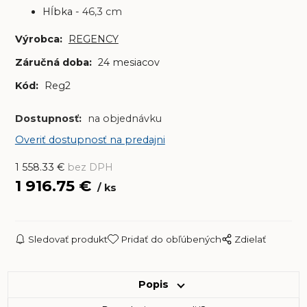
Hĺbka -
46,3 cm
Výrobca:
REGENCY
Záručná doba:
24 mesiacov
Kód:
Reg2
Dostupnosť:
na objednávku
Overiť dostupnosť na predajni
1 558.33
€
bez DPH
1 916.75
€
ks
Sledovať produkt
Pridať do obľúbených
Zdielať
Popis