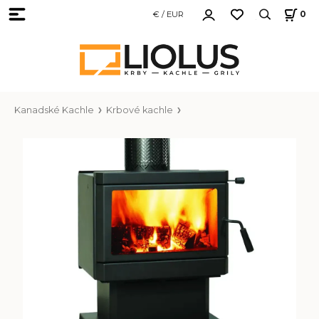
€ / EUR
0
Kanadské Kachle
Krbové kachle