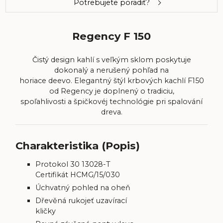
Potrebujete poradiť?
Regency F 150
Čistý design kahlí s veľkým sklom poskytuje
dokonalý a nerušený pohľad na
horiace deevo. Elegantný štýl krbových kachlí F150
od Regency je doplnený o tradiciu,
spoľahlivosti a špičkovéj technológie pri spalování
dreva.
Charakteristika (Popis)
Protokol 30 13028-T
Certifikát HCMG/15/030
Úchvatný pohled na oheň
Dřevěná rukojeť uzavírací
kličky