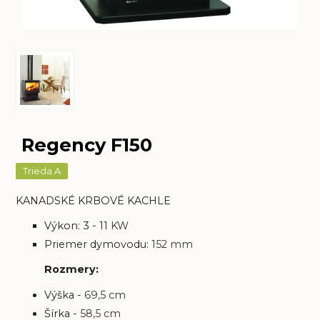
Regency F150
Trieda A
KANADSKÉ KRBOVÉ KACHLE
Výkon: 3 - 11
KW
Priemer dymovodu:
152 mm
Rozmery:
Výška -
69,5
cm
Šírka -
58,5 cm