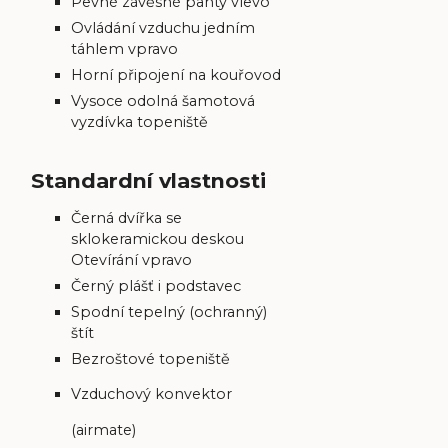
Pevné závěsné panty vlevo
Ovládání vzduchu jedním
táhlem vpravo
Horní připojení na kouřovod
Vysoce odolná šamotová
vyzdívka topeniště
Standardní vlastnosti
Černá dvířka se
sklokeramickou deskou
Otevírání vpravo
Černý plášť i podstavec
Spodní tepelný (ochranný)
štít
Bezroštové topeniště
Vzduchový konvektor
(airmate)