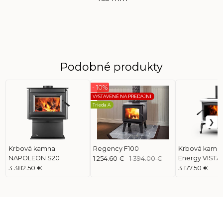
Podobné produkty
- 10%
VYSTAVENÉ NA PREDAJNI
Trieda A
Krbová kamna
Regency F100
Krbová kamna
NAPOLEON S20
Energy VISTA
1 254.60 €
1 394.00 €
LE
3 382.50 €
3 177.50 €