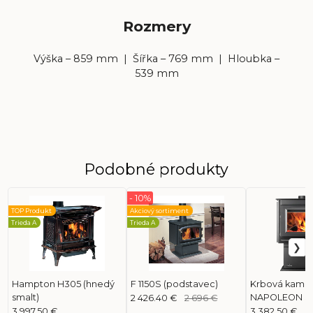
Rozmery
Výška – 859 mm | Šířka – 769 mm | Hloubka –
539 mm
Podobné produkty
- 10%
TOP Produkt
Akciový sortiment
Trieda A
Trieda A
Hampton H305 (hnedý
F 1150S (podstavec)
Krbová kamn
smalt)
NAPOLEON S
2 426.40 €
2 696 €
3 997.50 €
3 382.50 €