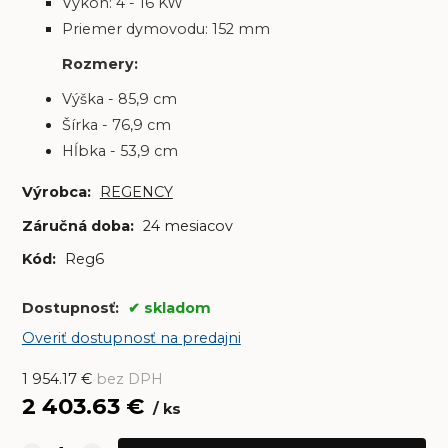
Výkon: 4 - 16 KW
Priemer dymovodu: 152 mm
Rozmery:
Výška - 85,9 cm
Šírka - 76,9 cm
Hĺbka - 53,9 cm
Výrobca:
REGENCY
Záručná doba:
24 mesiacov
Kód:
Reg6
Dostupnosť:
skladom
Overiť dostupnosť na predajni
1 954.17
€
bez DPH
2 403.63
€
ks