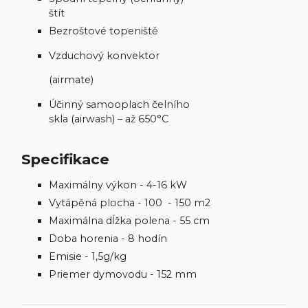
štít
Bezroštové topeniště
Vzduchový konvektor
(airmate)
Účinný samooplach čelního
skla (airwash) – až 650°C
Specifikace
Maximálny výkon - 4-16 kW
Vytápěná plocha - 100 - 150 m2
Maximálna dĺžka polena - 55 cm
Doba horenia - 8 hodín
Emisie - 1,5g/kg
Priemer dymovodu - 152 mm