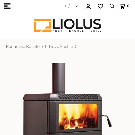
€ / EUR
0
Kanadské Kachle
Krbové kachle