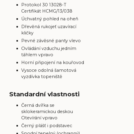
Protokol 30 13028-T
Certifikát HCMG/13/038
Úchvatný pohled na oheň
Dřevěná rukojeť uzavírací
kličky
Pevné závěsné panty vlevo
Ovládání vzduchu jedním
táhlem vpravo
Horní připojení na kouřovod
Vysoce odolná šamotová
vyzdívka topeniště
Standardní vlastnosti
Černá dvířka se
sklokeramickou deskou
Otevírání vpravo
Černý plášť i podstavec
Spodní tepelný (ochranný)