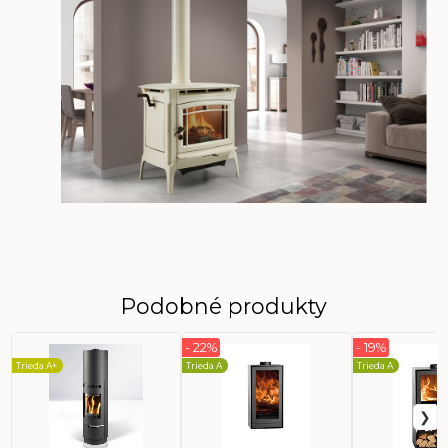
Podobné produkty
- 22%
- 19%
Trieda A+
Trieda A
Trieda A