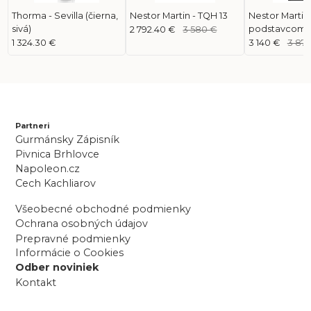
Thorma - Sevilla (čierna,
Nestor Martin - TQH 13
Nestor Martin 
sivá)
podstavcom 
2 792.40 €
3 580 €
1 324.30 €
3 140 €
3 876
Partneri
Gurmánsky Zápisník
Pivnica Brhlovce
Napoleon.cz
Cech Kachliarov
Všeobecné obchodné podmienky
Ochrana osobných údajov
Prepravné podmienky
Informácie o Cookies
Odber noviniek
Kontakt