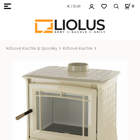
€ / EUR
0
Krbové Kachle & Sporáky
Krbové Kachle