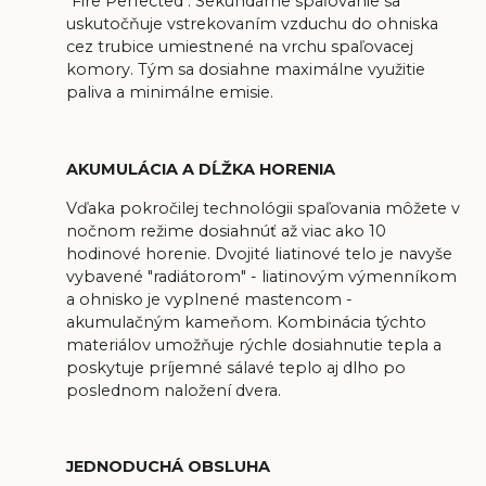
"Fire Perfected". Sekundárne spaľovanie sa
uskutočňuje vstrekovaním vzduchu do ohniska
cez trubice umiestnené na vrchu spaľovacej
komory. Tým sa dosiahne maximálne využitie
paliva a minimálne emisie.
AKUMULÁCIA A DĹŽKA HORENIA
Vďaka pokročilej technológii spaľovania môžete v
nočnom režime dosiahnúť až viac ako 10
hodinové horenie. Dvojité liatinové telo je navyše
vybavené "radiátorom" - liatinovým výmenníkom
a ohnisko je vyplnené mastencom -
akumulačným kameňom. Kombinácia týchto
materiálov umožňuje rýchle dosiahnutie tepla a
poskytuje príjemné sálavé teplo aj dlho po
poslednom naložení dvera.
JEDNODUCHÁ OBSLUHA