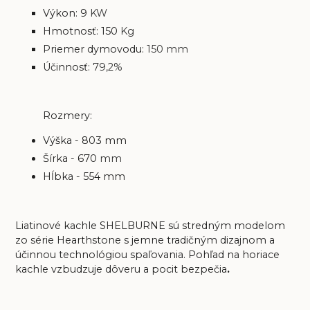
Výkon: 9
KW
Hmotnosť: 150
Kg
Priemer dymovodu:
150 mm
Účinnosť:
79,2%
Rozmery:
Výška - 803 mm
Šírka - 670
mm
Hĺbka - 554 mm
Liatinové kachle SHELBURNE sú stredným modelom
zo série Hearthstone s jemne tradičným dizajnom a
účinnou technológiou spaľovania. Pohľad na horiace
kachle vzbudzuje dôveru a pocit bezpečia
.