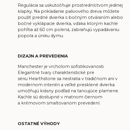
Regulácia sa uskutočňuje prostredníctvom jedinej
klapky. Na prikladanie palivového dreva môžete
použiť predné dvierka s bočným otváraním alebo
bočné vyklápacie dvierka, vďaka ktorým kachle
pohĺtia až 60 cm polená, zabraňujú vypadávaniu
popola a úniku dymu.
DIZAJN A PREVEDENIA
Manchester je vrcholom sofistikovanosti.
Elegantné tvary charakteristické pre
sériu
Hearthstone
sa nestratia v tradičnom ani v
modernom interiéri a veľké presklené dvierka
umožňujú krásny podľad na tancujúce plamene.
Kachle sú dostupné v matnom čiernom
a
krémovom smaltovanom prevedení
.
OSTATNÉ VÝHODY