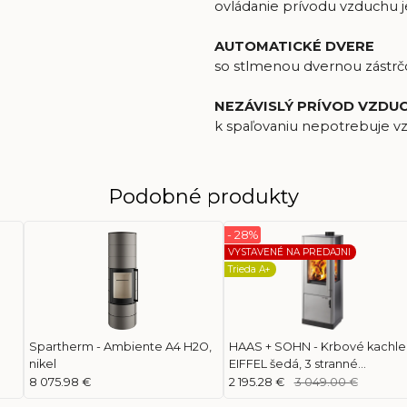
ovládanie prívodu vzduchu
AUTOMATICKÉ DVERE
so stlmenou dvernou zástr
NEZÁVISLÝ PRÍVOD VZDU
k spaľovaniu nepotrebuje vz
Podobné produkty
- 28%
VYSTAVENÉ NA PREDAJNI
Trieda A+
Spartherm - Ambiente A4 H2O,
HAAS + SOHN - Krbové kachle
nikel
EIFFEL šedá, 3 stranné
presklenie
8 075.98 €
2 195.28 €
3 049.00 €