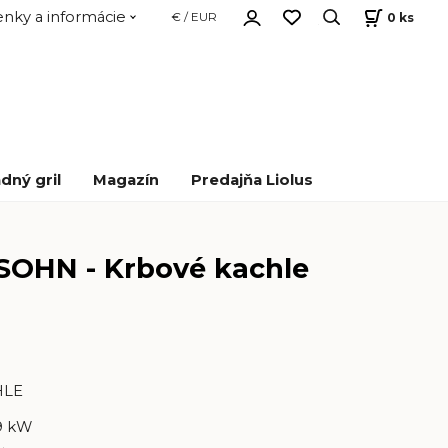
nky a informácie
0
ks
€ / EUR
dný gril
Magazín
Predajňa Liolus
SOHN - Krbové kachle
HLE
9 kW