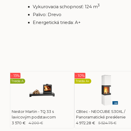
3
Vykurovacia schopnosť: 124 m
Palivo: Drevo
Energetická trieda: A+
- 15%
- 10%
Trieda A
Trieda A+
Nestor Martin - TQ 33 s
CBtec - NEOCUBE S30XL /
lavicovým podstavcom
Panoramatické presklenie
3 570 €
4 200 €
4 972.28 €
5 524.75 €