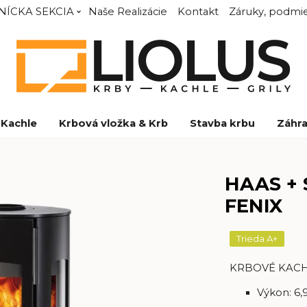
NÍCKA SEKCIA
Naše Realizácie
Kontakt
Záruky, podmie
Kachle
Krbová vložka & Krb
Stavba krbu
Záhra
HAAS + 
FENIX
Trieda A+
KRBOVÉ KAC
Výkon: 6,