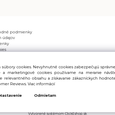
odné podmienky
 údajov
enky
kies
va súbory cookies. Nevyhnutné cookies zabezpečujú správn
ké a marketingové cookies používame na meranie návštev
nie relevantného obsahu a získavanie zákazníckych hodnot
omer Reviews.
Viac informácií
Copyright © 2016 – 2026 LIOLUS s.r.o. Všetky práva vyhradené.
Vytvorené spoločnosťou
LIOLUS, s.r.o.
Nastavenie
Odmietam
Ku Bratke 11, Levice, 934 05
Vytvorené systémom ClickEshop.sk