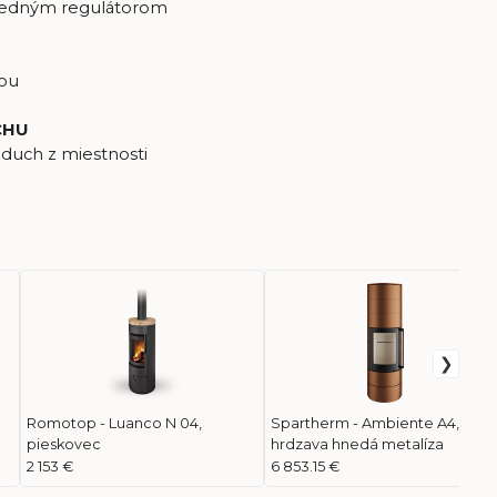
 jedným regulátorom
čou
CHU
duch z miestnosti
Romotop - Luanco N 04,
Spartherm - Ambiente A4,
pieskovec
hrdzava hnedá metalíza
2 153 €
6 853.15 €