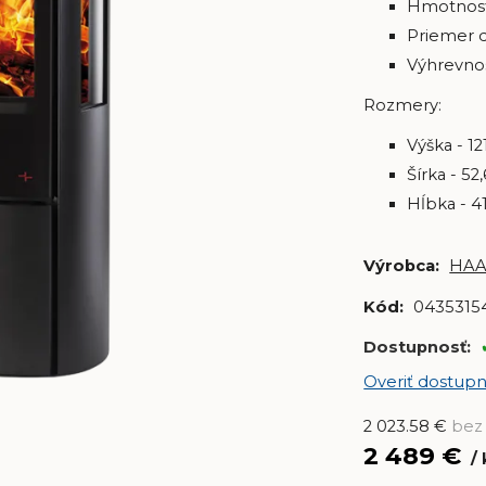
Hmotnosť
Priemer 
Výhrevnos
Rozmery:
Výška - 1
Šírka - 52
Hĺbka - 4
Výrobca:
HAA
Kód:
0435315
Dostupnosť:
Overiť dostupn
2 023.58
€
bez
2 489
€