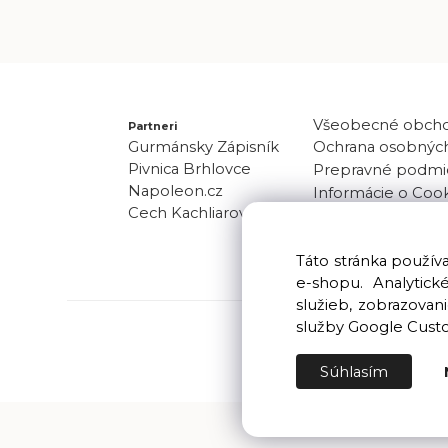
Všeobecné obch
Partneri
Gurmánsky Zápisník
Ochrana osobných
Pivnica Brhlovce
Prepravné podmi
Napoleon.cz
Informácie o Coo
Cech Kachliarov
Odber noviniek
Kontakt
Táto stránka použí
e-shopu. Analytic
služieb, zobrazova
služby Google Cust
Súhlasím