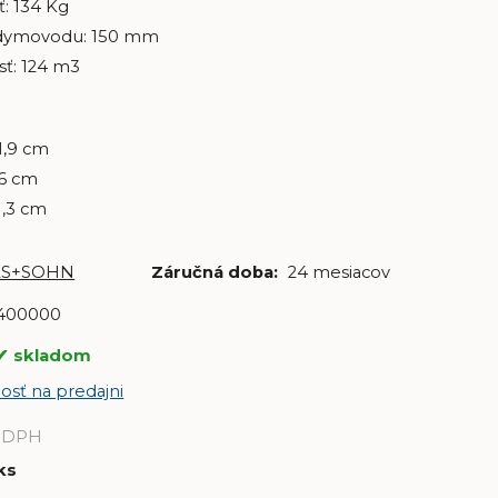
: 134 Kg
dymovodu: 150 mm
ť: 124 m3
21,9 cm
,6 cm
1,3 cm
S+SOHN
Záručná doba:
24 mesiacov
400000
skladom
osť na predajni
 DPH
ks