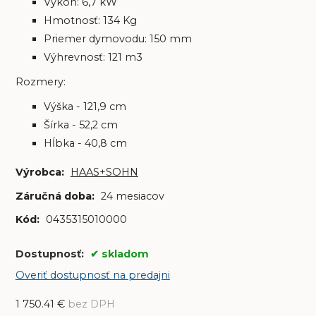
Výkon: 6,7 kW
Hmotnosť: 134 Kg
Priemer dymovodu: 150 mm
Výhrevnosť: 121 m3
Rozmery:
Výška - 121,9 cm
Šírka - 52,2 cm
Hĺbka - 40,8 cm
Výrobca:
HAAS+SOHN
Záručná doba:
24 mesiacov
Kód:
0435315010000
Dostupnosť:
skladom
Overiť dostupnosť na predajni
1 750.41
€
bez DPH