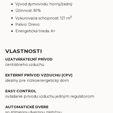
Vývod dymovodu: horný/zadný
Účinnosť: 81%
3
Vykurovacia schopnosť: 121 m
Palivo: Drevo
Energetická trieda: A+
VLASTNOSTI
UZATVÁRATEĽNÝ PRÍVOD
centrálneho vzduchu
EXTERNÝ PRÍVOD VZDUCHU (CPV)
ideálny pre nízkoenergetický dom
EASY CONTROL
ovládanie prívodu vzduchu jedným regulátorom
AUTOMATICKÉ DVERE
so stlmenou dvernou zástrčou