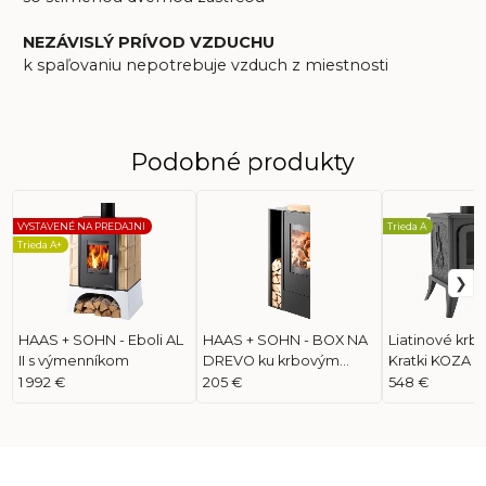
NEZÁVISLÝ PRÍVOD VZDUCHU
k spaľovaniu nepotrebuje vzduch z miestnosti
Podobné produkty
VYSTAVENÉ NA PREDAJNI
Trieda A
Trieda A+
HAAS + SOHN - Eboli AL
HAAS + SOHN - BOX NA
Liatinové krb
II s výmenníkom
DREVO ku krbovým
Kratki KOZA K
kachliam NORDBY
1 992 €
205 €
548 €