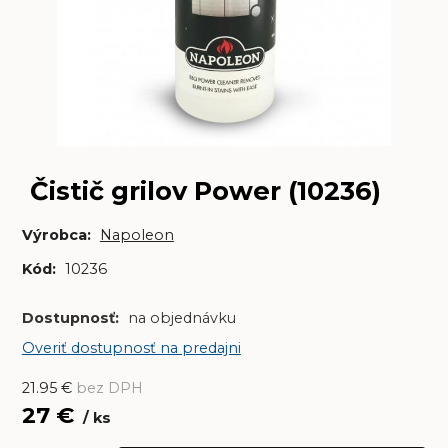
Čistič grilov Power (10236)
Výrobca:
Napoleon
Kód:
10236
Dostupnosť:
na objednávku
Overiť dostupnosť na predajni
21.95
€
bez DPH
27
€
ks