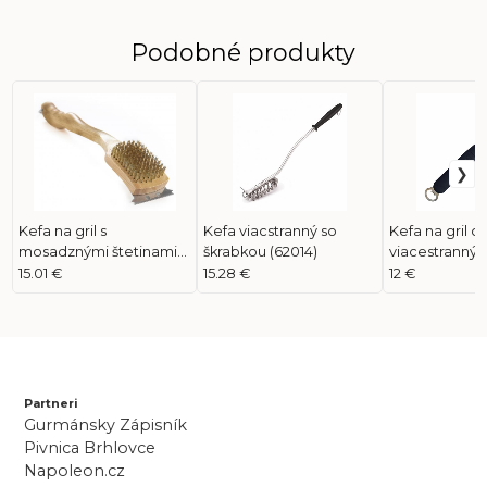
Podobné produkty
Kefa na gril s
Kefa viacstranný so
Kefa na gril c
mosadznými štetinami
škrabkou (62014)
viacestranný s
18" (62028)
mosadznými š
15.01 €
15.28 €
12 €
(62012)
Partneri
Gurmánsky Zápisník
Pivnica Brhlovce
Napoleon.cz