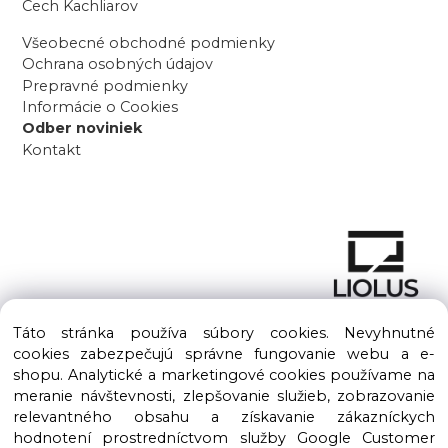
Cech Kachliarov
Všeobecné obchodné podmienky
Ochrana osobných údajov
Prepravné podmienky
Informácie o Cookies
Odber noviniek
Kontakt
Táto stránka používa súbory cookies. Nevyhnutné
cookies zabezpečujú správne fungovanie webu a e-
shopu. Analytické a marketingové cookies používame na
meranie návštevnosti, zlepšovanie služieb, zobrazovanie
Copyright © 2016 – 2026 LIOLUS s.r.o. Všetky práva vyhradené.
relevantného obsahu a získavanie zákazníckych
Vytvorené spoločnosťou
LIOLUS, s.r.o.
hodnotení prostredníctvom služby Google Customer