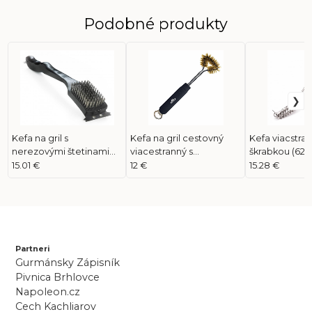
Podobné produkty
Kefa na gril s
Kefa na gril cestovný
Kefa viacstra
nerezovými štetinami
viacestranný s
škrabkou (620
(62118)
mosadznými štetinami
15.01 €
12 €
15.28 €
(62012)
Partneri
Gurmánsky Zápisník
Pivnica Brhlovce
Napoleon.cz
Cech Kachliarov