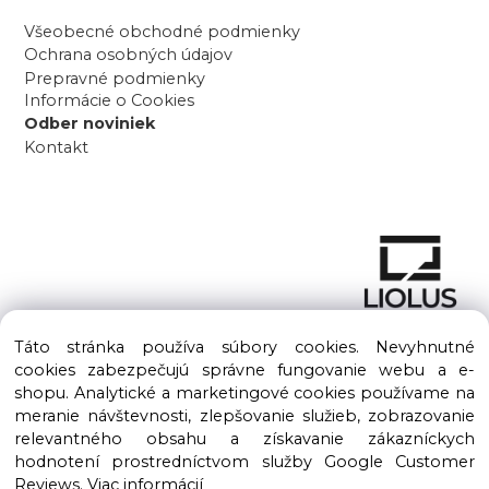
Všeobecné obchodné podmienky
Ochrana osobných údajov
Prepravné podmienky
Informácie o Cookies
Odber noviniek
Kontakt
Táto stránka používa súbory cookies. Nevyhnutné
cookies zabezpečujú správne fungovanie webu a e-
shopu. Analytické a marketingové cookies používame na
meranie návštevnosti, zlepšovanie služieb, zobrazovanie
Copyright © 2016 – 2026 LIOLUS s.r.o. Všetky práva vyhradené.
relevantného obsahu a získavanie zákazníckych
Vytvorené spoločnosťou
LIOLUS, s.r.o.
hodnotení prostredníctvom služby Google Customer
Ku Bratke 11, Levice, 934 05
Reviews.
Viac informácií