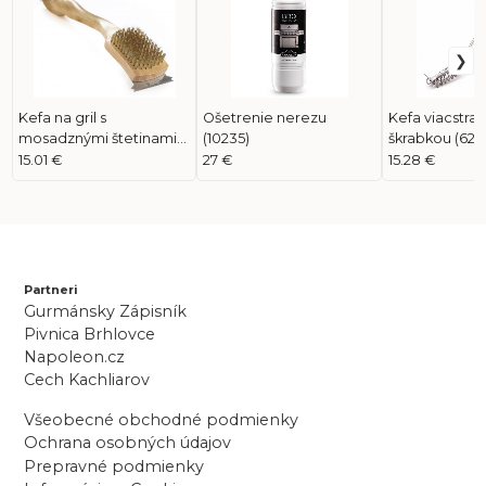
Kefa na gril s
Ošetrenie nerezu
Kefa viacstra
mosadznými štetinami
(10235)
škrabkou (620
18" (62028)
15.01 €
27 €
15.28 €
Partneri
Gurmánsky Zápisník
Pivnica Brhlovce
Napoleon.cz
Cech Kachliarov
Všeobecné obchodné podmienky
Ochrana osobných údajov
Prepravné podmienky