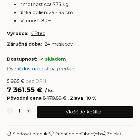
hmotnosť cca 773 kg
dĺžka polien: 25 - 33 cm
účinnosť: 80%
Výrobca:
CBtec
Záručná doba:
24 mesiacov
Dostupnosť:
skladom
Overiť dostupnosť na predajni
5 985
€
bez DPH
7 361.55
€
ks
Pôvodná cena
8 179.50
€
Zľava
10
%
Sledovať produkt
Pridať do obľúbených
Zdielať