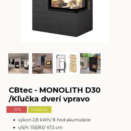
CBtec - MONOLITH D30
/Kľučka dverí vpravo
- 10%
Trieda A+
výkon 2,8 kWh/ 8 hod akumulácie
v/š/h: 155/83/ 47,5 cm