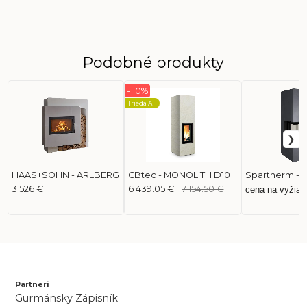
Podobné produkty
- 10%
Trieda A+
HAAS+SOHN - ARLBERG
CBtec - MONOLITH D10
Spartherm - A
3 526 €
6 439.05 €
7 154.50 €
cena na vyžiad
Partneri
Gurmánsky Zápisník