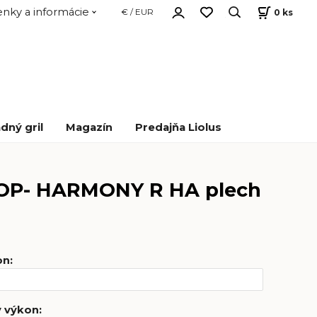
nky a informácie
0
ks
€ / EUR
dný gril
Magazín
Predajňa Liolus
P- HARMONY R HA plech
on
:
ý výkon
: