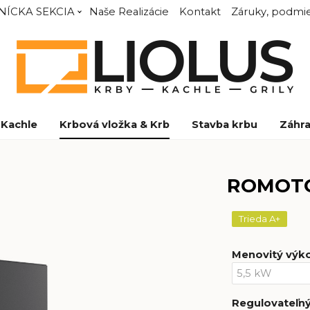
NÍCKA SEKCIA
Naše Realizácie
Kontakt
Záruky, podmie
Kachle
Krbová vložka & Krb
Stavba krbu
Záhra
ROMOTO
Trieda A+
Menovitý výk
Regulovateľn