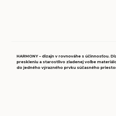
HARMONY – dizajn v rovnováhe s účinnosťou. D
preskleniu a starostlivo zladenej voľbe materi
do jedného výrazného prvku súčasného priesto