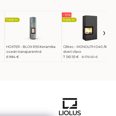
- 10%
Trieda A+
Trieda A+
HOXTER - BLOX R55 Keramika
CBtec - MONOLITH D40 /Kľučka
oceán transparentná
dverí vľavo
6 984 €
7 361.55 €
8 179.50 €