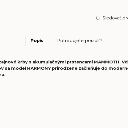
Sledovať p
Popis
Potrebujete poradiť?
izajnové krby s akumulačnými prstencami MAMMOTH. Vď
álov sa model HARMONY prirodzene začleňuje do moderného
ru.