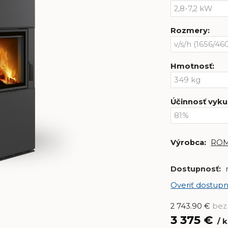
Rozmery
:
Hmotnosť
:
Účinnosť vyku
Výrobca:
RO
Dostupnosť:
Overiť dostupn
2 743.90
€
bez
3 375
€
k