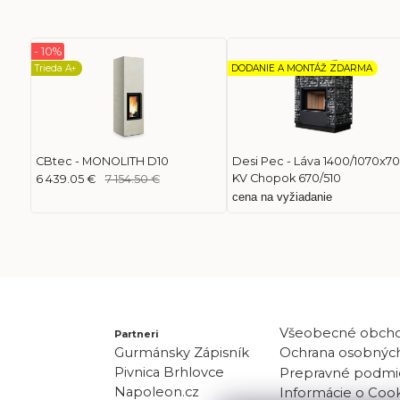
- 10%
Trieda A+
DODANIE A MONTÁŽ ZDARMA
CBtec - MONOLITH D10
Desi Pec - Láva 1400/1070x7
KV Chopok 670/510
6 439.05 €
7 154.50 €
cena na vyžiadanie
Všeobecné obch
Partneri
Gurmánsky Zápisník
Ochrana osobných
Pivnica Brhlovce
Prepravné podmi
Napoleon.cz
Informácie o Coo