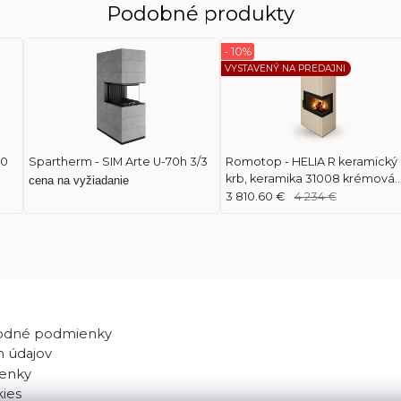
Podobné produkty
- 10%
VYSTAVENÝ NA PREDAJNI
00
Spartherm - SIM Arte U-70h 3/3
Romotop - HELIA R keramický
krb, keramika 31008 krémová
cena na vyžiadanie
matná
3 810.60 €
4 234 €
odné podmienky
 údajov
enky
kies