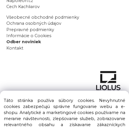
Napoleon.cz
Cech Kachliarov
Všeobecné obchodné podmienky
Ochrana osobných údajov
Prepravné podmienky
Informácie o Cookies
Odber noviniek
Kontakt
Táto stránka používa súbory cookies. Nevyhnutné
cookies zabezpečujú správne fungovanie webu a e-
shopu. Analytické a marketingové cookies používame na
meranie návštevnosti, zlepšovanie služieb, zobrazovanie
Copyright © 2016 – 2026 LIOLUS s.r.o. Všetky práva vyhradené.
relevantného obsahu a získavanie zákazníckych