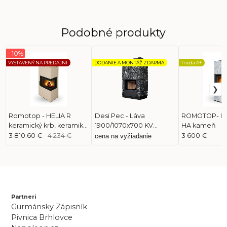
Podobné produkty
- 10%
VYSTAVENÝ NA PREDAJNI
DODANIE A MONTÁŽ ZDARMA
Trieda A+
Romotop - HELIA R
Desi Pec - Láva
ROMOTOP- H
keramický krb, keramika
1900/1070x700 KV
HA kameň
31008 krémová matná
Chopok 670/510
3 810.60 €
4 234 €
3 600 €
cena na vyžiadanie
Partneri
Gurmánsky Zápisník
Pivnica Brhlovce