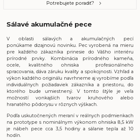
Potrebujete poradiť?
Sálavé akumulačné pece
V oblasti sálavých a akumulačných pecí
ponúkame
dizajnovú novinku.
Pec vyrobená na mieru
pre každého zákazníka prinesie do Vášho interiéru
prírodné prvky. Kombinácia prírodného kameňa,
ocele, kvalitného ohniska profesionálneho
spracovania, dáva záruku kvality a spokojnosti. Vzhľad a
výkon každého originálu navrhneme aj vyrobíme podľa
individuálnych požiadaviek zákazníka a priestoru, do
ktorého bude umiestnený. V tomto štýle je veľa
možností vonkajších tvarov kruhového alebo
hranatého pôdorysu v rôznych výškach.
Podľa uskutočnených meraní v reálnych podmienkach
na prototype s nominálnym výkonom ohniska 8,5 kW
je nábeh pece cca 3,5 hodiny a sálanie tepla až 10
hodín.