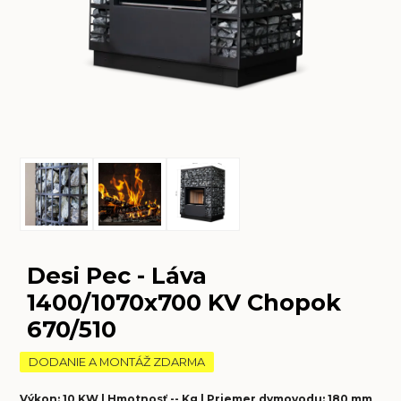
Desi Pec - Láva
1400/1070x700 KV Chopok
670/510
DODANIE A MONTÁŽ ZDARMA
Výkon: 10 KW | Hmotnosť -- Kg | Priemer dymovodu: 180 mm