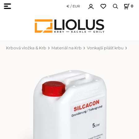
€ / EUR
0
Krbová vložka & Krb
Materiál na Krb
Vonkajší plášť krbu