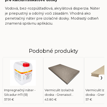
Vodová, bez-rozpúšťadlová, akrylátová disperzia. Náter
je priepustný a odolný voči zásadám. Vhodná ako
penetračný náter pre izolačné dosky. Modrastý odtieň
znamená správnu aplikáciu.
Podobné produkty
Impregnačný náter -
Vermiculit Izolačná
Vermiculit Izo
Silcadur-HTI (5l)
doska - Grenaisol
doska - Grena
(1000x610x40)
(1200x600x40
57.91 €
43.80 €
57 €