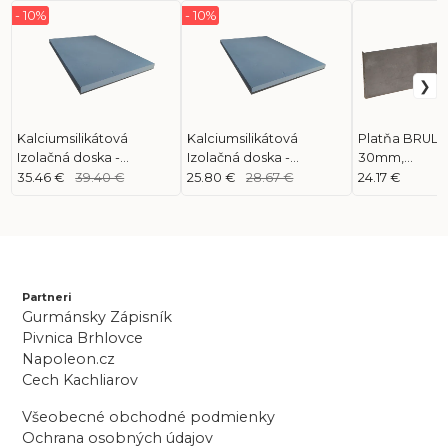
- 10%
- 10%
Kalciumsilikátová
Kalciumsilikátová
Platňa BRULA
Izolačná doska -
Izolačná doska -
30mm,
Skamotec 225
Skamotec 225
Š1000/V250
35.46 €
39.40 €
25.80 €
28.67 €
24.17 €
(1000x610x40)
(1000x610x30)
Partneri
Gurmánsky Zápisník
Pivnica Brhlovce
Napoleon.cz
Cech Kachliarov
Všeobecné obchodné podmienky
Ochrana osobných údajov