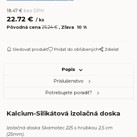
18.47
€
bez DPH
22.72
€
ks
Pôvodná cena
25.24
€
Zľava
10
%
Sledovať produkt
Pridať do obľúbených
Zdielať
Popis
Príslušenstvo
Potrebujete poradiť?
Kalcium-Silikátová izolačná doska
Izolačná doska Skamotec 225 s hrúbkou 2,5 cm
(25mm).