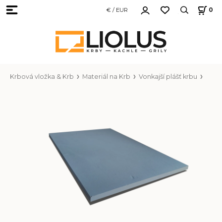
€ / EUR
0
Krbová vložka & Krb
Materiál na Krb
Vonkajší plášť krbu