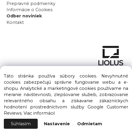
Prepravné podmienky
Informácie o Cookies
Odber noviniek
Kontakt
Táto stránka používa súbory cookies. Nevyhnutné
cookies zabezpečujú správne fungovanie webu a e-
shopu. Analytické a marketingové cookies používame na
meranie návštevnosti, zlepšovanie služieb, zobrazovanie
Copyright © 2016 – 2026 LIOLUS s.r.o. Všetky práva vyhradené.
relevantného obsahu a získavanie zákazníckych
Vytvorené spoločnosťou
LIOLUS, s.r.o.
hodnotení prostredníctvom služby Google Customer
Ku Bratke 11, Levice, 934 05
Reviews.
Viac informácií
Súhlasím
Nastavenie
Odmietam
Vytvorené systémom ClickEshop.sk