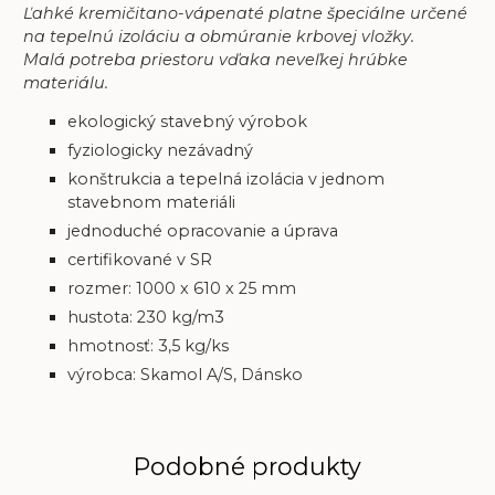
Ľahké kremičitano-vápenaté platne špeciálne určené
na tepelnú izoláciu a obmúranie krbovej vložky.
Malá potreba priestoru vďaka neveľkej hrúbke
materiálu.
ekologický stavebný výrobok
fyziologicky nezávadný
konštrukcia a tepelná izolácia v jednom
stavebnom materiáli
jednoduché opracovanie a úprava
certifikované v SR
rozmer: 1000 x 610 x 25 mm
hustota: 230 kg/m3
hmotnosť: 3,5
kg/ks
výrobca: Skamol A/S, Dánsko
Podobné produkty