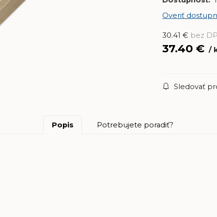
Dostupnosť:
Overiť dostupn
30.41
€
bez D
37.40
€
Sledovať p
Popis
Potrebujete poradiť?