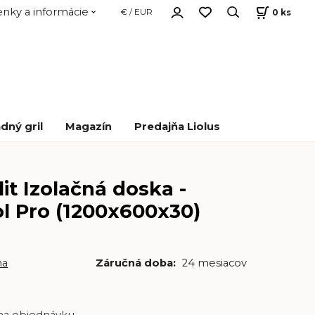
nky a informácie
0
ks
€ / EUR
dný gril
Magazín
Predajňa Liolus
it Izolačná doska -
ol Pro (1200x600x30)
na
Záručná doba:
24 mesiacov