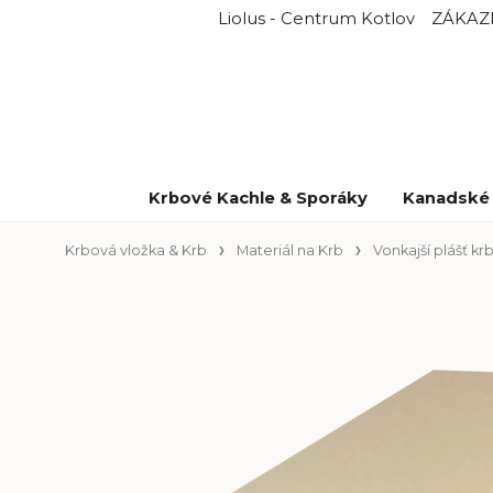
Liolus - Centrum Kotlov
ZÁKAZ
Krbové Kachle & Sporáky
Kanadské 
Krbová vložka & Krb
Materiál na Krb
Vonkajší plášť kr