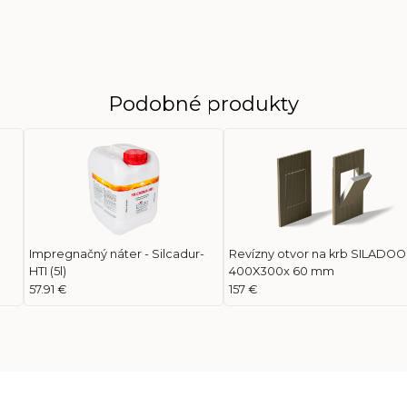
Podobné produkty
Impregnačný náter - Silcadur-
Revízny otvor na krb SILADOO
HTI (5l)
400X300x 60 mm
57.91 €
157 €