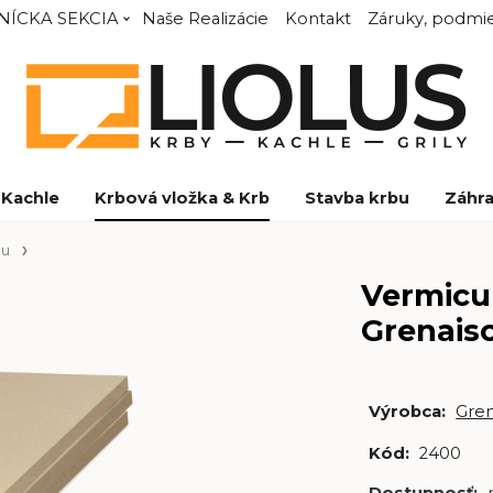
NÍCKA SEKCIA
Naše Realizácie
Kontakt
Záruky, podmie
Kachle
Krbová vložka & Krb
Stavba krbu
Záhra
bu
Vermicul
Grenais
Výrobca:
Gre
Kód:
2400