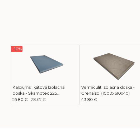
- 10%
Kalciumsilikátová Izolačná
Vermiculit Izolačná doska -
doska - Skamotec 225
Grenaisol (1000x610x40)
(1000x610x30)
25.80 €
28.67 €
43.80 €