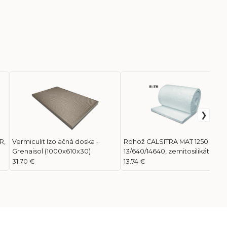
R,
Vermiculit Izolačná doska -
Rohož CALSITRA MAT 1250 -
Grenaisol (1000x610x30)
13/640/14640, zemitosilikátová
vlna, 9.37m2, 96kg/m3
31.70 €
13.74 €