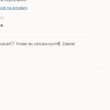
na objednávku
osť na predajni
PH
ks
rodukt
Pridať do obľúbených
Zdielať