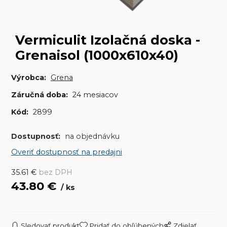
Vermiculit Izolačná doska -
Grenaisol (1000x610x40)
Výrobca:
Grena
Záručná doba:
24 mesiacov
Kód:
2899
Dostupnosť:
na objednávku
Overiť dostupnosť na predajni
35.61
€
bez DPH
43.80
€
ks
Sledovať produkt
Pridať do obľúbených
Zdielať