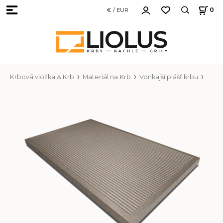
€ / EUR
0
Krbová vložka & Krb
Materiál na Krb
Vonkajší plášť krbu