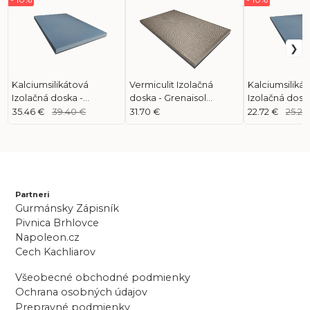
Kalciumsilikátová
Vermiculit Izolačná
Kalciumsiliká
Izolačná doska -
doska - Grenaisol
Izolačná doska
Skamotec 225
(1000x610x30)
Skamotec 22
35.46 €
39.40 €
31.70 €
22.72 €
25.24
(1000x610x40)
(1000x610x25)
Partneri
Gurmánsky Zápisník
Pivnica Brhlovce
Napoleon.cz
Cech Kachliarov
Všeobecné obchodné podmienky
Ochrana osobných údajov
Prepravné podmienky